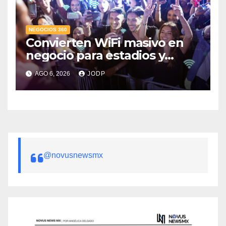
NEGOCIOS 360
Convierten WiFi masivo en
negocio para estadios y
festivales
AGO 6, 2026
JODP
@novusnewsmx