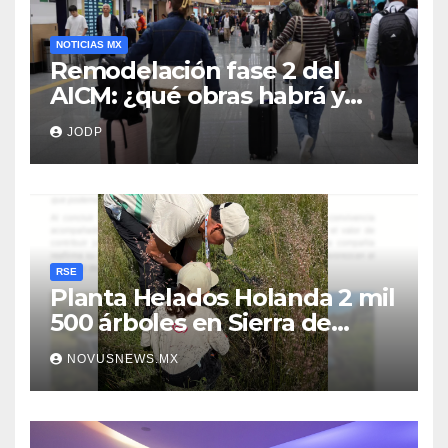
NOTICIAS MX
Remodelación fase 2 del
AICM: ¿qué obras habrá y
afectarán los vuelos durante
JODP
2026 y 2027?
RSE
Planta Helados Holanda 2 mil
500 árboles en Sierra de
Guadalupe
NOVUSNEWS.MX