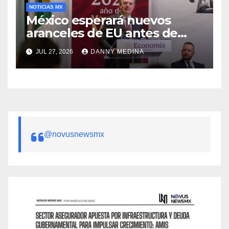
NOTICIAS MX
México esperará nuevos
aranceles de EU antes de
volver a negociar el T-MEC:
JUL 27, 2026
DANNY MEDINA
Ebrard
@novusnewsmx