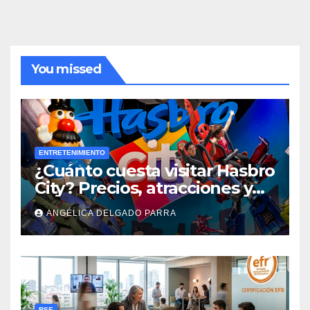
You missed
ENTRETENIMIENTO
¿Cuánto cuesta visitar Hasbro
City? Precios, atracciones y
actividades de Summer Fest
ANGÉLICA DELGADO PARRA
RSE