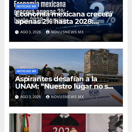
NOTICIAS MX
Economía mexicana crecerá
apenas 2% hasta 2028:
Banxico
AGO 3, 2026
NOVUSNEWS.MX
NOTICIAS MX
Aspirantes desafían a la
UNAM: “Nuestro lugar no se
negocia”
AGO 3, 2026
NOVUSNEWS.MX