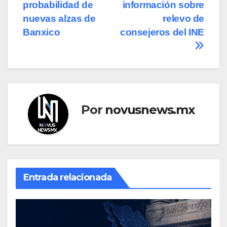
de
probabilidad de
información sobre
entradas
nuevas alzas de
relevo de
Banxico
consejeros del INE
Por
novusnews.mx
Entrada relacionada