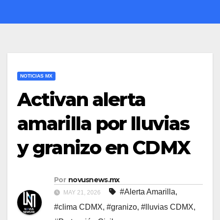
NOTICIAS MX
Activan alerta
amarilla por lluvias
y granizo en CDMX
Por
novusnews.mx
#Alerta Amarilla
,
MAY 21, 2026
#clima CDMX
,
#granizo
,
#lluvias CDMX
,