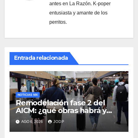
antes en La Razón. K-poper
entusiasta y amante de los
perritos.
Entrada relacionada
NOTICIAS MX
Remodelación fase 2 del
AICM: ¿qué obras habrá y
afectarán los vuelos durante
AGO 6, 2026
JODP
2026 y 2027?