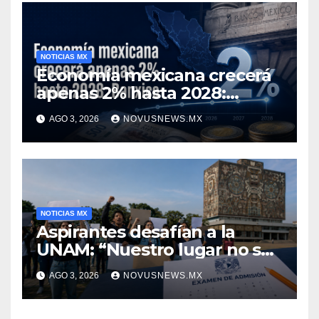
NOTICIAS MX
Economía mexicana crecerá
apenas 2% hasta 2028:
Banxico
AGO 3, 2026
NOVUSNEWS.MX
NOTICIAS MX
Aspirantes desafían a la
UNAM: “Nuestro lugar no se
negocia”
AGO 3, 2026
NOVUSNEWS.MX