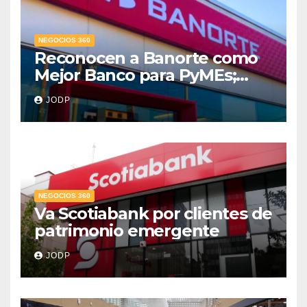
NEGOCIOS 360
Reconocen a Banorte como
Mejor Banco para PyMEs;
supera 14% del mercado
JODP
crediticio
NEGOCIOS 360
Va Scotiabank por clientes de
patrimonio emergente
JODP