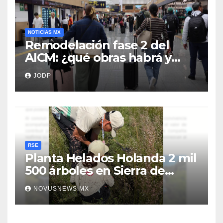
NOTICIAS MX
Remodelación fase 2 del
AICM: ¿qué obras habrá y
afectarán los vuelos durante
JODP
2026 y 2027?
RSE
Planta Helados Holanda 2 mil
500 árboles en Sierra de
Guadalupe
NOVUSNEWS.MX