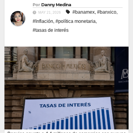
Por
Danny Medina
#banamex
,
#banxico
,
MAY 21, 2026
#Inflación
,
#política monetaria
,
#tasas de interés