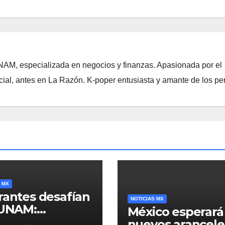
NAM, especializada en negocios y finanzas. Apasionada por el
ial, antes en La Razón. K-poper entusiasta y amante de los per
 MX
rantes desafían
NOTICIAS MX
 UNAM:
México esperará
stro lugar no
nuevos arancele