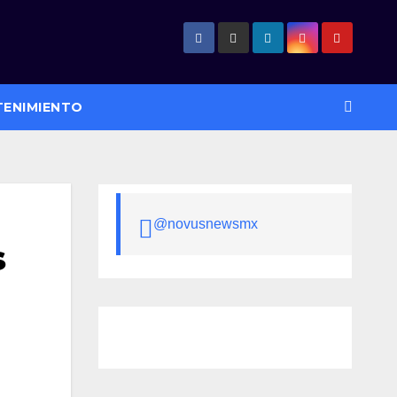
TENIMIENTO
@novusnewsmx
s