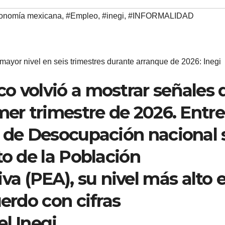
onomía mexicana
,
#Empleo
,
#inegi
,
#INFORMALIDAD
 nivel en seis trimestres durante arranque de 2026: Inegi
o volvió a mostrar señales 
mer trimestre de 2026. Entre
a de Desocupación nacional 
to de la Población
 (PEA), su nivel más alto 
uerdo con cifras
l Inegi.