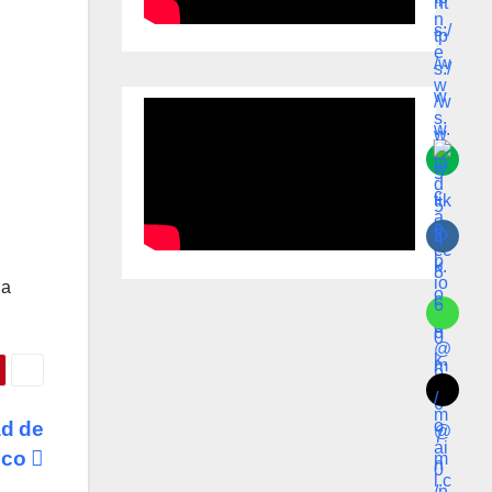
 a
ad de
ico