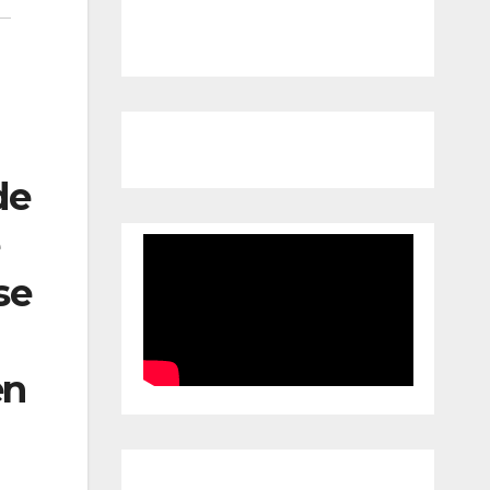
de
se
en