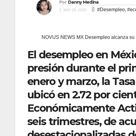
Por
Danny Medina
#Desempleo
,
#ec
MAY 26, 2026
NOVUS NEWS MX Desempleo alcanza su mayor
El desempleo en Méxic
presión durante el pri
enero y marzo, la Tas
ubicó en 2.72 por cien
Económicamente Activa
seis trimestres, de ac
desestacionalizadas de