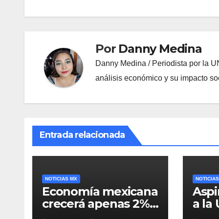
entradas
Por
Danny Medina
Danny Medina / Periodista por la U
análisis económico y su impacto soc
Entrada relacionada
NOTICIAS MX
NOTICIAS
Economía mexicana
Aspi
crecerá apenas 2%
a la
hasta 2028: Banxico
“Nue