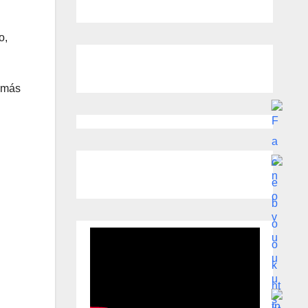
o,
1 más