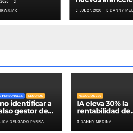
 2026
egocia”
de EU antes de
JUL 27, 2026
DANNY ME
NEWS.MX
volver a negociar
T-MEC: Ebrard
S PERSONALES
SEGUROS
NEGOCIOS 360
o identificar a
IA eleva 30% la
also gestor de
rentabilidad de
e y proteger el
agencias de
LICA DELGADO PARRA
DANNY MEDINA
ro para el
publicidad y po