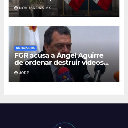
NOVUSNEWS.MX
NOTICIAS MX
FGR acusa a Ángel Aguirre
de ordenar destruir videos
clave del caso Ayotzinapa
JODP