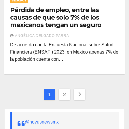
SEGUROS
Pérdida de empleo, entre las
causas de que solo 7% de los
mexicanos tengan un seguro
ANGÉLICA DELGADO PARRA
De acuerdo con la Encuesta Nacional sobre Salud
Financiera (ENSAFI) 2023, en México apenas 7% de
la población cuenta con…
Paginación
1
2
de
entradas
@novusnewsmx