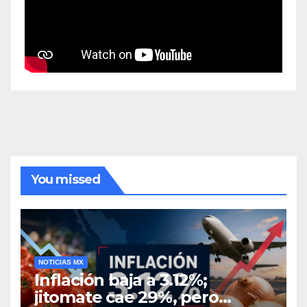
You missed
NOTICIAS MX
Inflación baja a 3.12%;
jitomate cae 29%, pero