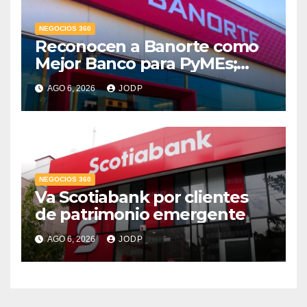
NEGOCIOS 360
Reconocen a Banorte como
Mejor Banco para PyMEs;
supera 14% del mercado
AGO 6, 2026
JODP
crediticio
NEGOCIOS 360
Va Scotiabank por clientes
de patrimonio emergente
AGO 6, 2026
JODP