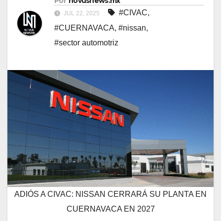
Por
novusnews.mx
#CIVAC
,
JUL 22, 2025
#CUERNAVACA
,
#nissan
,
#sector automotriz
ADIÓS A CIVAC: NISSAN CERRARÁ SU PLANTA EN
CUERNAVACA EN 2027