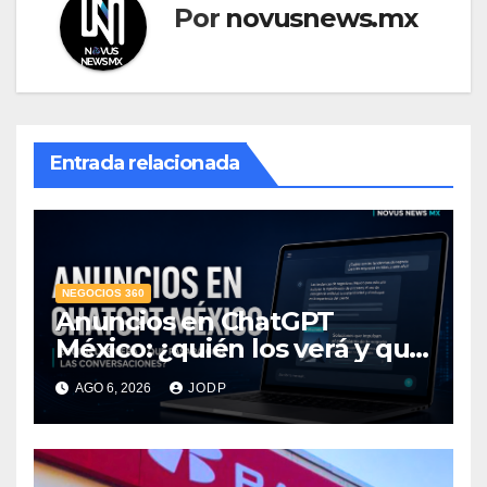
Por
novusnews.mx
Entrada relacionada
NEGOCIOS 360
Anuncios en ChatGPT
México: ¿quién los verá y qué
pasará con las
AGO 6, 2026
JODP
conversaciones?