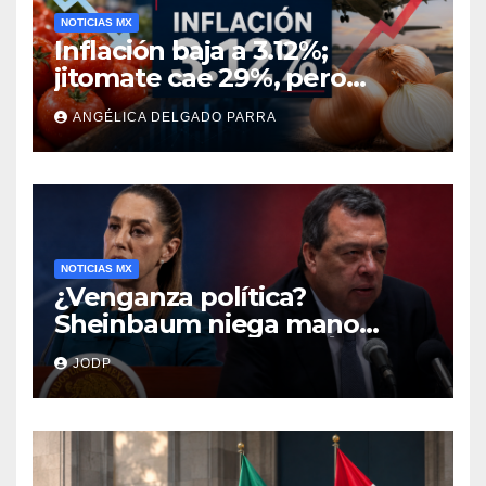
NOTICIAS MX
Inflación baja a 3.12%;
jitomate cae 29%, pero
cebolla y vuelos se
ANGÉLICA DELGADO PARRA
encarecen
NOTICIAS MX
¿Venganza política?
Sheinbaum niega mano
negra en captura de Ángel
JODP
Aguirre