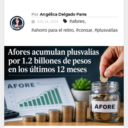
Por
Angélica Delgado Parra
#afores
,
JUN 16, 2026
#ahorro para el retiro
,
#consar
,
#plusvalías