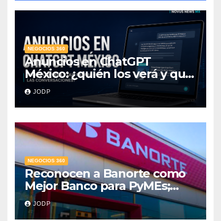
NEGOCIOS 360
Anuncios en ChatGPT
México: ¿quién los verá y qué
pasará con las
JODP
conversaciones?
NEGOCIOS 360
Reconocen a Banorte como
Mejor Banco para PyMEs;
supera 14% del mercado
JODP
crediticio