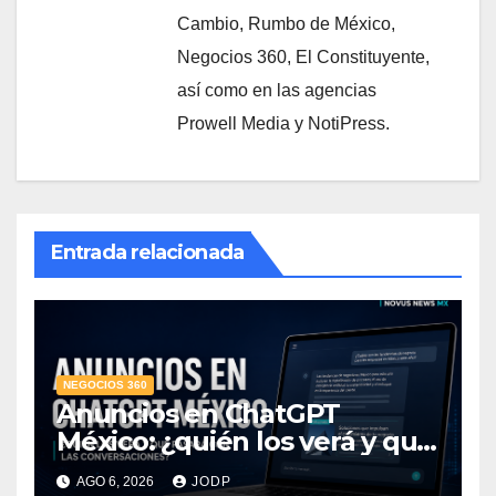
Cambio, Rumbo de México,
Negocios 360, El Constituyente,
así como en las agencias
Prowell Media y NotiPress.
Entrada relacionada
NEGOCIOS 360
Anuncios en ChatGPT
México: ¿quién los verá y qué
pasará con las
AGO 6, 2026
JODP