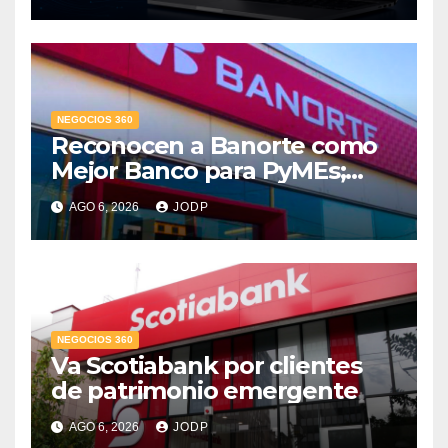
conversaciones?
NEGOCIOS 360
Reconocen a Banorte como
Mejor Banco para PyMEs;
supera 14% del mercado
AGO 6, 2026
JODP
crediticio
NEGOCIOS 360
Va Scotiabank por clientes
de patrimonio emergente
AGO 6, 2026
JODP