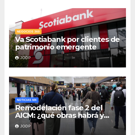
NEGOCIOS 360
Va Scotiabank por clientes de
patrimonio emergente
JODP
NOTICIAS MX
Remodelación fase 2 del
AICM: ¿qué obras habrá y
afectarán los vuelos durante
JODP
2026 y 2027?