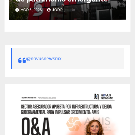
AGO 6, 2026
JODP
@novusnewsmx