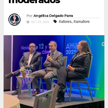
Por
Angélica Delgado Parra
#afores
,
#amafore
OCT 29, 2025