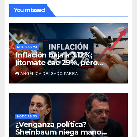
You missed
NOTICIAS MX
Inflación baja a 3.12%;
jitomate cae 29%, pero
cebolla y vuelos se
ANGÉLICA DELGADO PARRA
encarecen
NOTICIAS MX
¿Venganza política?
Sheinbaum niega mano