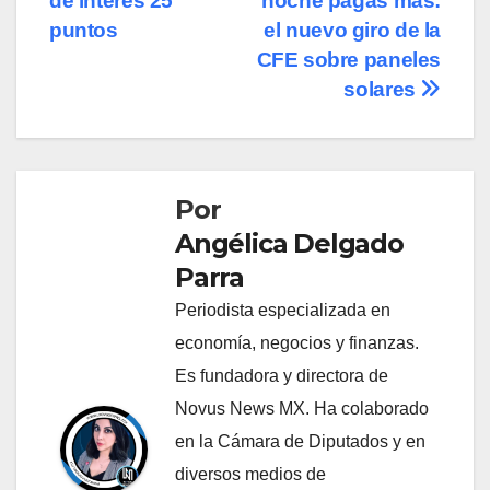
de interés 25
noche pagas más:
de
puntos
el nuevo giro de la
entradas
CFE sobre paneles
solares
Por
Angélica Delgado
Parra
Periodista especializada en
economía, negocios y finanzas.
Es fundadora y directora de
Novus News MX. Ha colaborado
en la Cámara de Diputados y en
diversos medios de