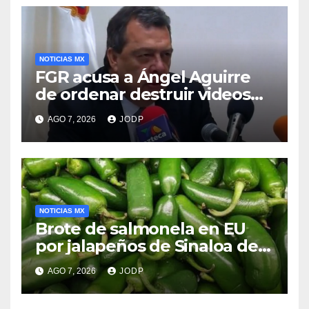
NOTICIAS MX
FGR acusa a Ángel Aguirre
de ordenar destruir videos
clave del caso Ayotzinapa
AGO 7, 2026
JODP
NOTICIAS MX
Brote de salmonela en EU
por jalapeños de Sinaloa deja
345 enfermos y 36
AGO 7, 2026
JODP
hospitalizados