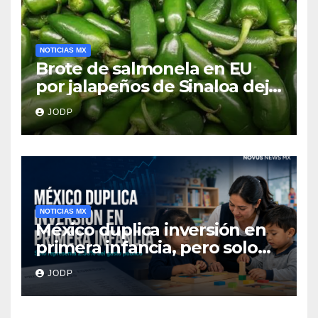
NOTICIAS MX
Brote de salmonela en EU
por jalapeños de Sinaloa deja
345 enfermos y 36
JODP
hospitalizados
NOTICIAS MX
México duplica inversión en
primera infancia, pero solo
destina 2.53% del gasto
JODP
público