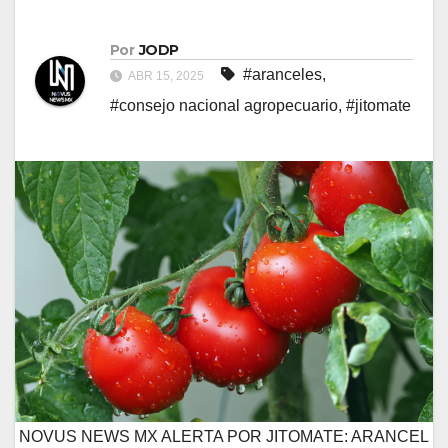
Por
JODP
#aranceles
,
ABR 15, 2025
#consejo nacional agropecuario
,
#jitomate
NOVUS NEWS MX ALERTA POR JITOMATE: ARANCEL