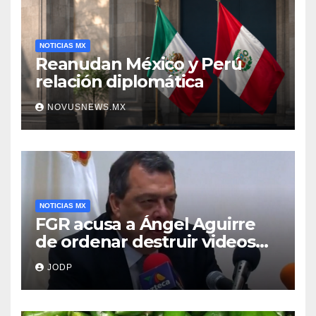
NOTICIAS MX
Reanudan México y Perú
relación diplomática
NOVUSNEWS.MX
NOTICIAS MX
FGR acusa a Ángel Aguirre
de ordenar destruir videos
clave del caso Ayotzinapa
JODP