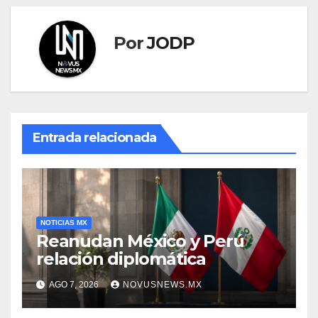
Por
JODP
Entrada relacionada
NOTICIAS MX
Reanudan México y Perú
relación diplomática
AGO 7, 2026
NOVUSNEWS.MX