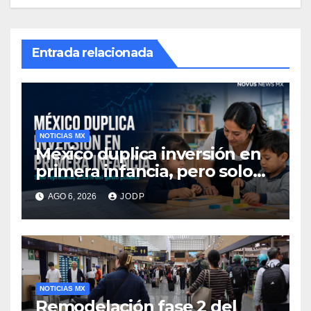
Entrada relacionada
NOTICIAS MX
México duplica inversión en
primera infancia, pero solo
destina 2.53% del gasto
AGO 6, 2026
JODP
público
NOTICIAS MX
Remodelación fase 2 del