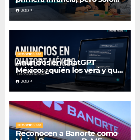
destina 2.53% del gasto
JODP
público
NEGOCIOS 360
Anuncios en ChatGPT
México: ¿quién los verá y qué
pasará con las
JODP
conversaciones?
NEGOCIOS 360
Reconocen a Banorte como