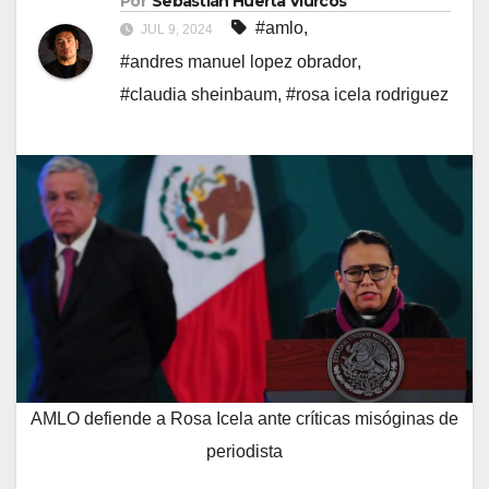
Por
Sebastián Huerta Viurcos
#amlo
,
JUL 9, 2024
#andres manuel lopez obrador
,
#claudia sheinbaum
,
#rosa icela rodriguez
AMLO defiende a Rosa Icela ante críticas misóginas de
periodista