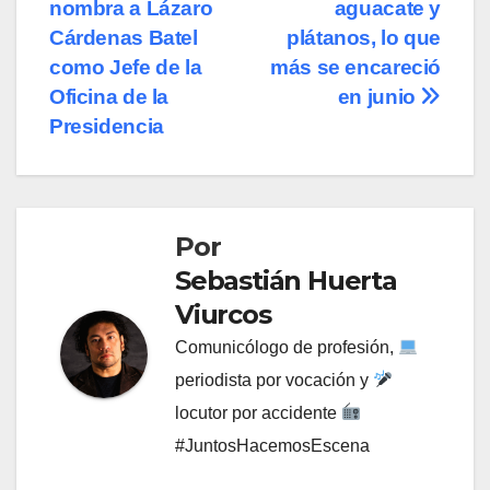
nombra a Lázaro
aguacate y
de
Cárdenas Batel
plátanos, lo que
entradas
como Jefe de la
más se encareció
Oficina de la
en junio
Presidencia
Por
Sebastián Huerta
Viurcos
Comunicólogo de profesión,
periodista por vocación y
locutor por accidente
#JuntosHacemosEscena