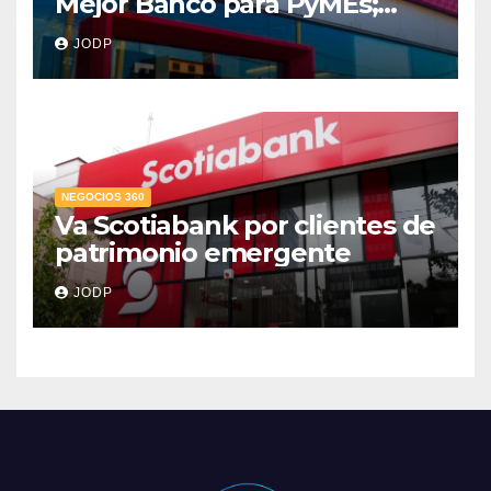
Mejor Banco para PyMEs;
supera 14% del mercado
JODP
crediticio
NEGOCIOS 360
Va Scotiabank por clientes de
patrimonio emergente
JODP