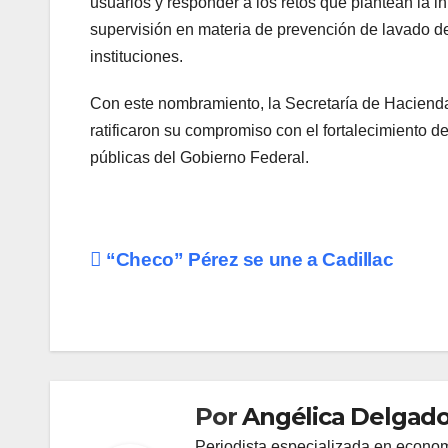
usuarios y responder a los retos que plantean la i
supervisión en materia de prevención de lavado de 
instituciones.
Con este nombramiento, la Secretaría de Hacienda
ratificaron su compromiso con el fortalecimiento d
públicas del Gobierno Federal.
Navegación
“Checo” Pérez se une a Cadillac
de
entradas
Por
Angélica Delgado
Periodista especializada en econom