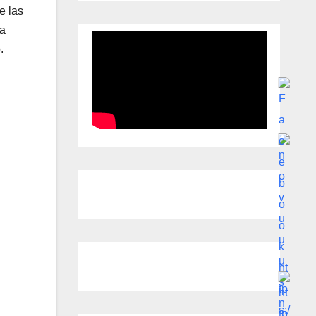
e las
la
.