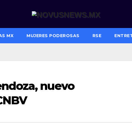
AS MX
MUJERES PODEROSAS
RSE
ENTRE
endoza, nuevo
 CNBV