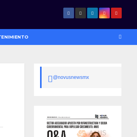
TENIMIENTO
@novusnewsmx