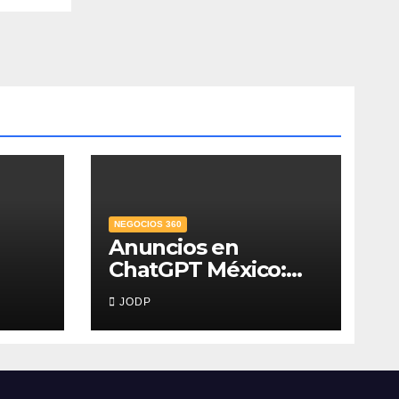
NEGOCIOS 360
Anuncios en
ChatGPT México:
,
¿quién los verá y
JODP
na
qué pasará con las
conversaciones?