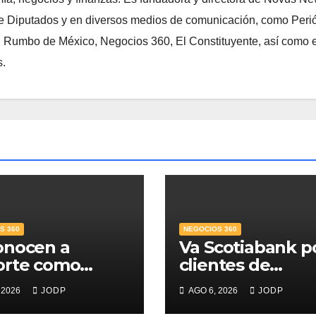
 Diputados y en diversos medios de comunicación, como Peri
, Rumbo de México, Negocios 360, El Constituyente, así como e
s.
S 360
NEGOCIOS 360
onocen a
Va Scotiabank p
orte como
clientes de
r Banco para
patrimonio
 2026
JODP
AGO 6, 2026
JODP
s; supera 14%
emergente