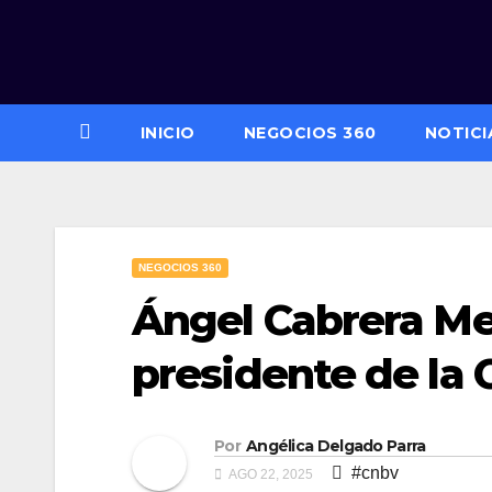
Saltar
al
contenido
INICIO
NEGOCIOS 360
NOTICI
NEGOCIOS 360
Ángel Cabrera M
presidente de la
Por
Angélica Delgado Parra
#cnbv
AGO 22, 2025