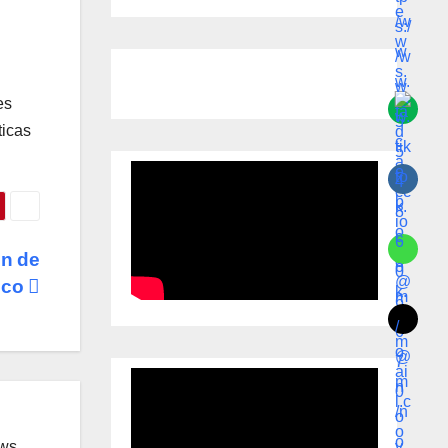
es
ticas
ón de
xico
ews