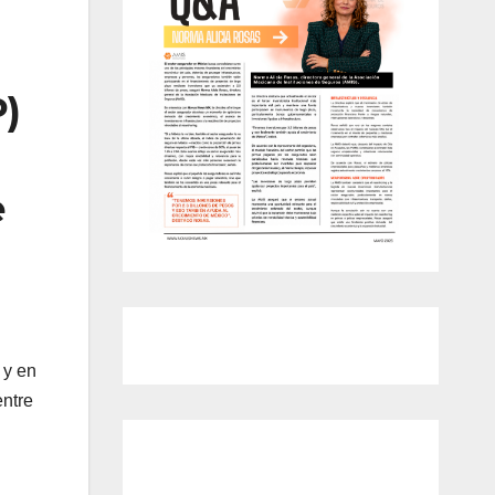
P)
e
 y en
entre