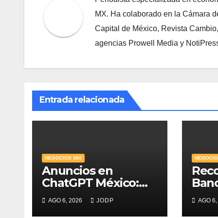
MX. Ha colaborado en la Cámara de
Capital de México, Revista Cambio
agencias Prowell Media y NotiPres
Entrada relacionada
NEGOCIOS 360
NEGOCIO
Anuncios en
Rec
ChatGPT México:
Ban
¿quién los verá y
Mejo
AGO 6, 2026
JODP
AGO 6,
qué pasará con las
PyME