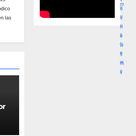
ódico
n las
or