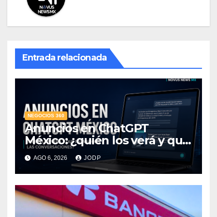
Entrada relacionada
NEGOCIOS 360
Anuncios en ChatGPT
México: ¿quién los verá y qué
pasará con las
AGO 6, 2026
JODP
conversaciones?