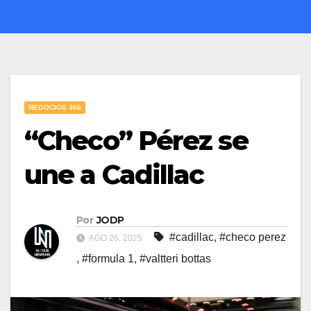
NEGOCIOS 360
“Checo” Pérez se
une a Cadillac
Por
JODP
#cadillac
,
#checo perez
AGO 26, 2025
,
#formula 1
,
#valtteri bottas