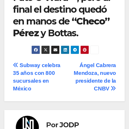
final el destino quedó
en manos de
“Checo”
Pérez
y Bottas.
Navegación
Subway celebra
Ángel Cabrera
35 años con 800
Mendoza, nuevo
de
sucursales en
presidente de la
entradas
México
CNBV
Por
JODP