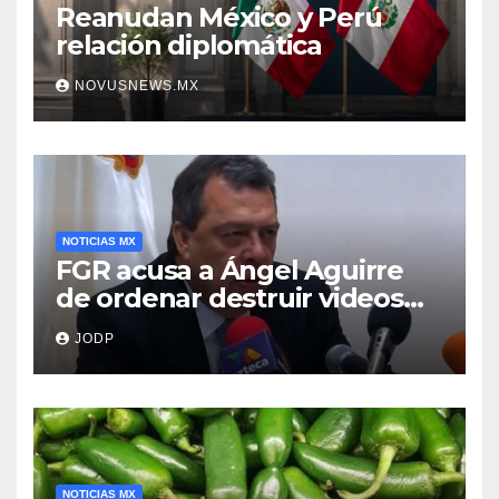
Reanudan México y Perú
relación diplomática
NOVUSNEWS.MX
NOTICIAS MX
FGR acusa a Ángel Aguirre
de ordenar destruir videos
clave del caso Ayotzinapa
JODP
NOTICIAS MX