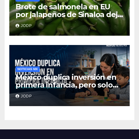
Brote de salmonela en EU
por jalapeños de Sinaloa deja
345 enfermos y 36
JODP
hospitalizados
NOTICIAS MX
México duplica inversión en
primera infancia, pero solo
destina 2.53% del gasto
JODP
público