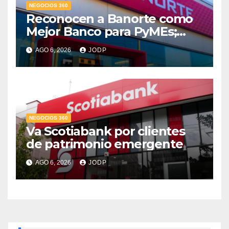
NEGOCIOS 360
Reconocen a Banorte como
Mejor Banco para PyMEs;
supera 14% del mercado
AGO 6, 2026
JODP
crediticio
NEGOCIOS 360
Va Scotiabank por clientes
de patrimonio emergente
AGO 6, 2026
JODP