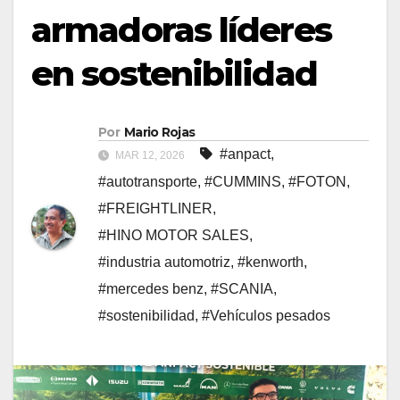
armadoras líderes
en sostenibilidad
Por
Mario Rojas
#anpact
,
MAR 12, 2026
#autotransporte
,
#CUMMINS
,
#FOTON
,
#FREIGHTLINER
,
#HINO MOTOR SALES
,
#industria automotriz
,
#kenworth
,
#mercedes benz
,
#SCANIA
,
#sostenibilidad
,
#Vehículos pesados