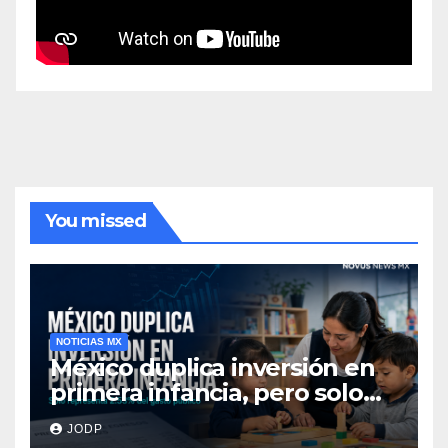
You missed
NOTICIAS MX
México duplica inversión en
primera infancia, pero solo
destina 2.53% del gasto
JODP
público