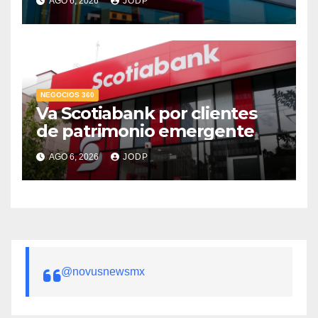
AGO 6, 2026
JODP
crediticio
NEGOCIOS 360
Va Scotiabank por clientes
de patrimonio emergente
AGO 6, 2026
JODP
@novusnewsmx