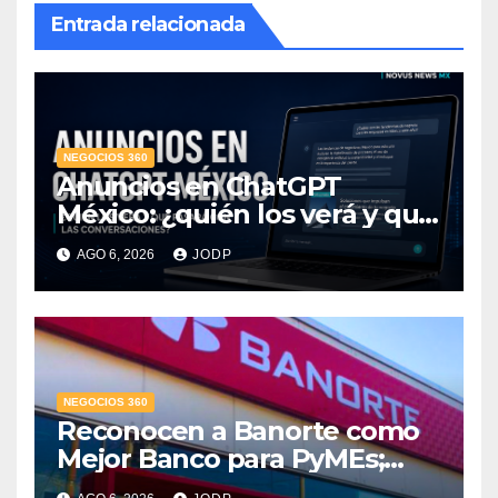
Entrada relacionada
NEGOCIOS 360
Anuncios en ChatGPT
México: ¿quién los verá y qué
pasará con las
AGO 6, 2026
JODP
conversaciones?
NEGOCIOS 360
Reconocen a Banorte como
Mejor Banco para PyMEs;
supera 14% del mercado