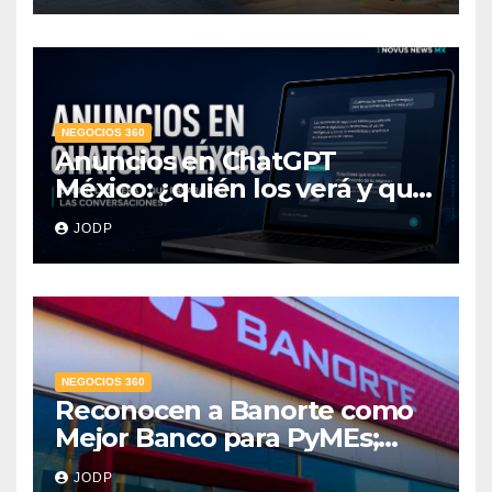
NEGOCIOS 360
Anuncios en ChatGPT
México: ¿quién los verá y qué
pasará con las
JODP
conversaciones?
NEGOCIOS 360
Reconocen a Banorte como
Mejor Banco para PyMEs;
supera 14% del mercado
JODP