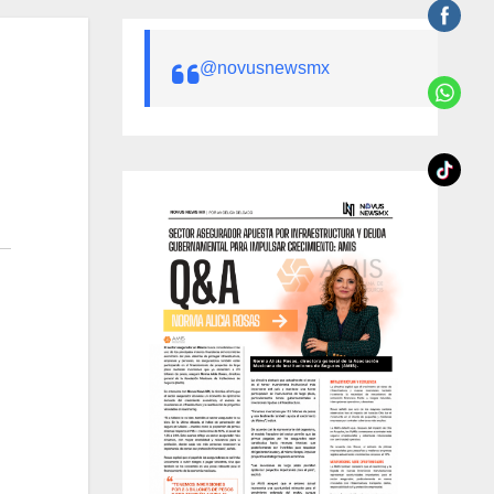
@novusnewsmx