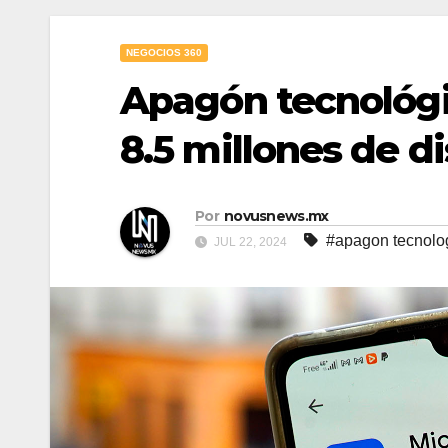
NEGOCIOS 360
Apagón tecnológi
8.5 millones de d
Por
novusnews.mx
#apagon tecnolo
JUL 22, 2024