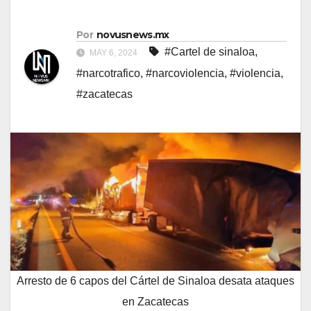
Por
novusnews.mx
#Cartel de sinaloa
,
MAY 6, 2024
#narcotrafico
,
#narcoviolencia
,
#violencia
,
#zacatecas
Arresto de 6 capos del Cártel de Sinaloa desata ataques
en Zacatecas