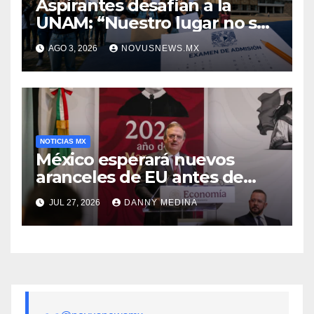
Aspirantes desafían a la
UNAM: “Nuestro lugar no se
negocia”
AGO 3, 2026
NOVUSNEWS.MX
NOTICIAS MX
México esperará nuevos
aranceles de EU antes de
volver a negociar el T-MEC:
JUL 27, 2026
DANNY MEDINA
Ebrard