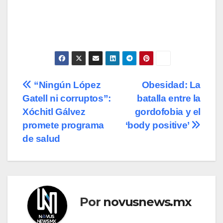
Navegación
“Ningún López
Obesidad: La
Gatell ni corruptos”:
batalla entre la
de
Xóchitl Gálvez
gordofobia y el
entradas
promete programa
‘body positive’
de salud
Por
novusnews.mx