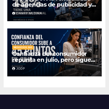
de agencias de publicidad y
pone en jaque el cobro por
DANNY MEDINA
hora: IAB México e IPADE
NEGOCIOS 360
Confianza del consumidor
repunta en julio, pero sigue
por debajo de 2025: Banxico
JODP