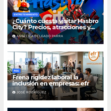
ENTRETENIMIENTO
¿Cuánto cuesta visitar Hasbro
City? Precios, atracciones y
actividades de Summer Fest
ANGÉLICA DELGADO PARRA
RSE
Frena rigidez laboral la
inclusión en empresas: efr
JOSÉ RODRÍGUEZ