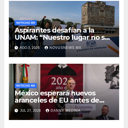
NOTICIAS MX
Aspirantes desafían a la
UNAM: “Nuestro lugar no se
negocia”
AGO 3, 2026
NOVUSNEWS.MX
NOTICIAS MX
México esperará nuevos
aranceles de EU antes de
volver a negociar el T-MEC:
JUL 27, 2026
DANNY MEDINA
Ebrard