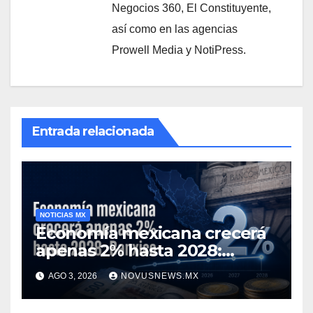
Negocios 360, El Constituyente,
así como en las agencias
Prowell Media y NotiPress.
Entrada relacionada
NOTICIAS MX
Economía mexicana crecerá
apenas 2% hasta 2028:
Banxico
AGO 3, 2026
NOVUSNEWS.MX