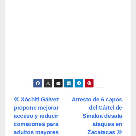
Navegación
Xóchitl Gálvez
Arresto de 6 capos
propone mejorar
del Cártel de
de
acceso y reducir
Sinaloa desata
entradas
comisiones para
ataques en
adultos mayores
Zacatecas