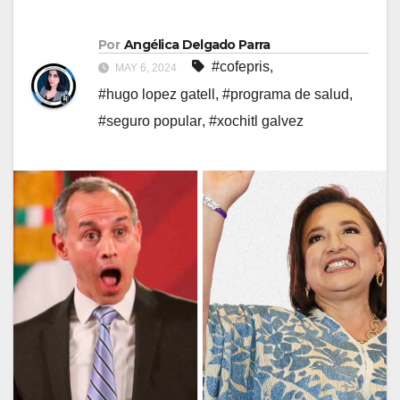
Por
Angélica Delgado Parra
#cofepris
,
MAY 6, 2024
#hugo lopez gatell
,
#programa de salud
,
#seguro popular
,
#xochitl galvez