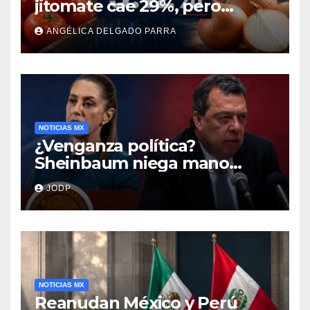
jitomate cae 29%, pero
cebolla y vuelos se
ANGÉLICA DELGADO PARRA
encarecen
NOTICIAS MX
¿Venganza política?
Sheinbaum niega mano
negra en captura de Ángel
JODP
Aguirre
NOTICIAS MX
Reanudan México y Perú