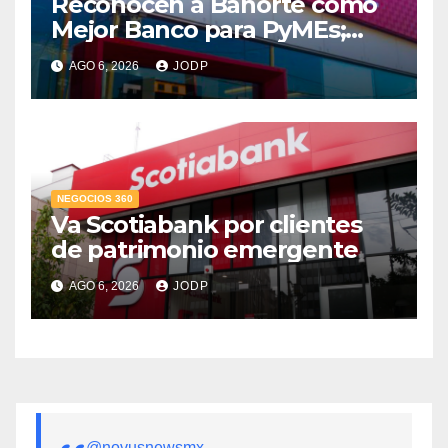
Reconocen a Banorte como
Mejor Banco para PyMEs;
supera 14% del mercado
AGO 6, 2026
JODP
crediticio
NEGOCIOS 360
Va Scotiabank por clientes
de patrimonio emergente
AGO 6, 2026
JODP
@novusnewsmx