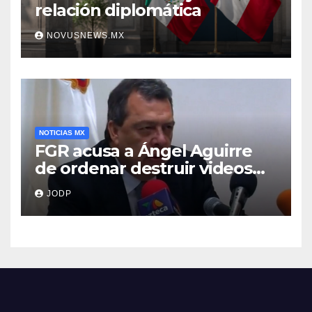
relación diplomática
NOVUSNEWS.MX
NOTICIAS MX
FGR acusa a Ángel Aguirre
de ordenar destruir videos
clave del caso Ayotzinapa
JODP