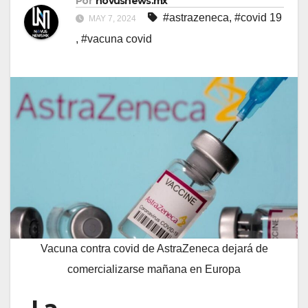
Por
novusnews.mx
#astrazeneca
,
#covid 19
MAY 7, 2024
,
#vacuna covid
Vacuna contra covid de AstraZeneca dejará de
comercializarse mañana en Europa