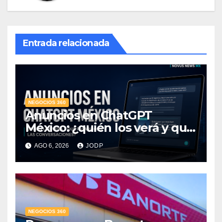
Entrada relacionada
NEGOCIOS 360
Anuncios en ChatGPT
México: ¿quién los verá y qué
pasará con las
AGO 6, 2026
JODP
conversaciones?
NEGOCIOS 360