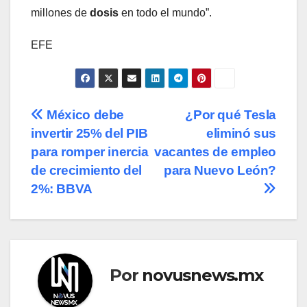
millones de
dosis
en todo el mundo”.
EFE
Navegación
México debe
¿Por qué Tesla
invertir 25% del PIB
eliminó sus
de
para romper inercia
vacantes de empleo
entradas
de crecimiento del
para Nuevo León?
2%: BBVA
Por
novusnews.mx