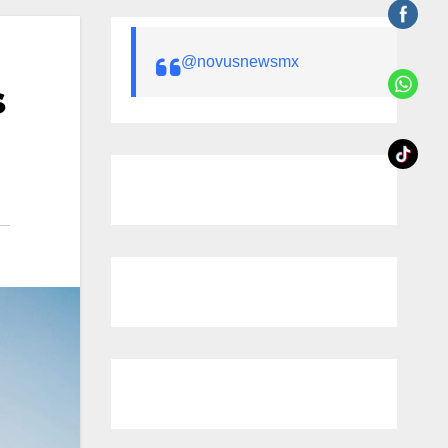
@novusnewsmx
s