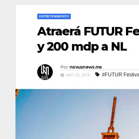
ENTRETENIMIENTO
Atraerá FUTUR Fes
y 200 mdp a NL
Por
novusnews.mx
#FUTUR Festiva
MAY 15, 2026