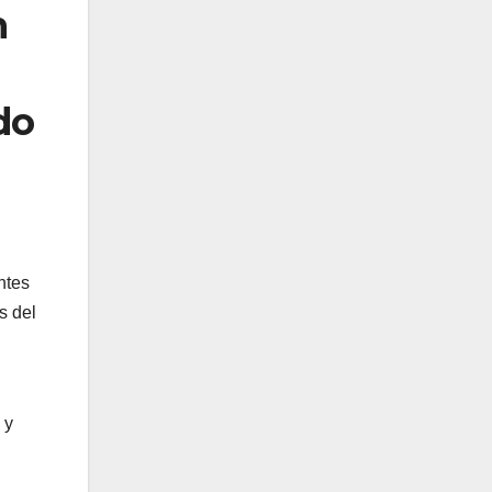
n
do
ntes
s del
 y