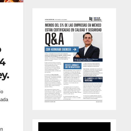
o
14
y.
io
mada
en