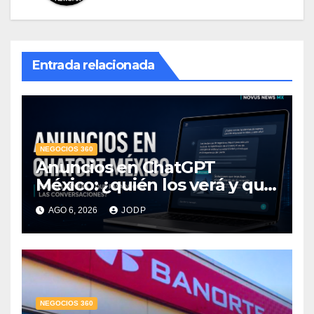
Entrada relacionada
NEGOCIOS 360
Anuncios en ChatGPT
México: ¿quién los verá y qué
pasará con las
AGO 6, 2026
JODP
conversaciones?
NEGOCIOS 360