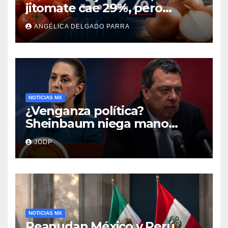
jitomate cae 29%, pero
cebolla y vuelos se
ANGÉLICA DELGADO PARRA
encarecen
NOTICIAS MX
¿Venganza política?
Sheinbaum niega mano
negra en captura de Ángel
JODP
Aguirre
NOTICIAS MX
Reanudan México y Perú