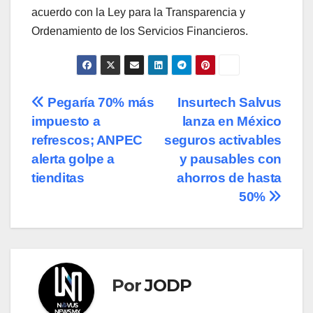
acuerdo con la Ley para la Transparencia y
Ordenamiento de los Servicios Financieros.
Navegación
Pegaría 70% más
Insurtech Salvus
impuesto a
lanza en México
de
refrescos; ANPEC
seguros activables
entradas
alerta golpe a
y pausables con
tienditas
ahorros de hasta
50%
Por
JODP