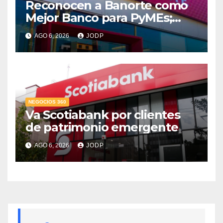
Reconocen a Banorte como
Mejor Banco para PyMEs;
supera 14% del mercado
AGO 6, 2026
JODP
crediticio
NEGOCIOS 360
Va Scotiabank por clientes
de patrimonio emergente
AGO 6, 2026
JODP