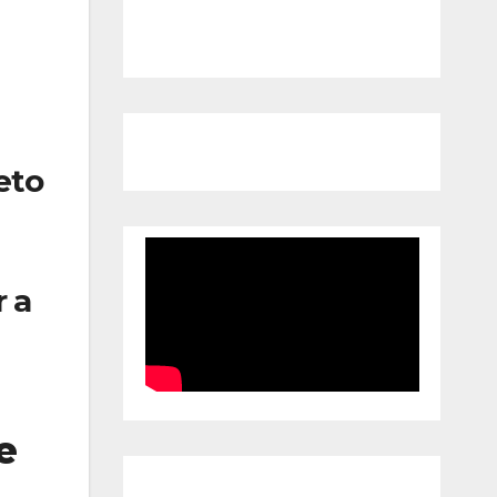
eto
 a
e