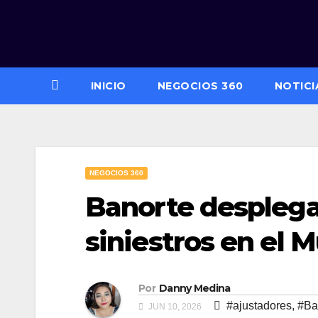
Saltar
al
contenido
INICIO
NEGOCIOS 360
NOTICI
NEGOCIOS 360
Banorte desplega
siniestros en el 
Por
Danny Medina
#ajustadores
,
#Ba
JUN 10, 2026