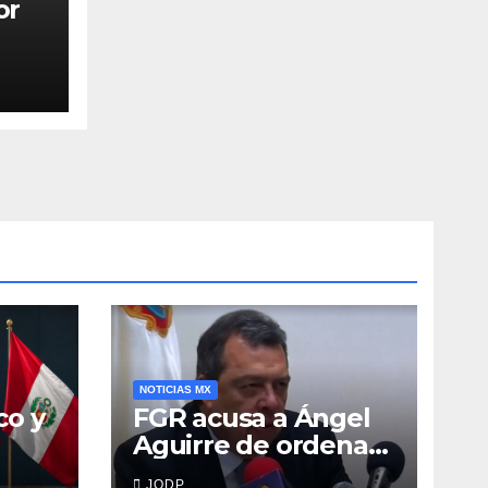
or
NOTICIAS MX
co y
FGR acusa a Ángel
Aguirre de ordenar
destruir videos
JODP