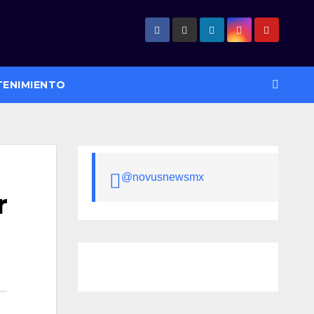
TENIMIENTO
@novusnewsmx
r