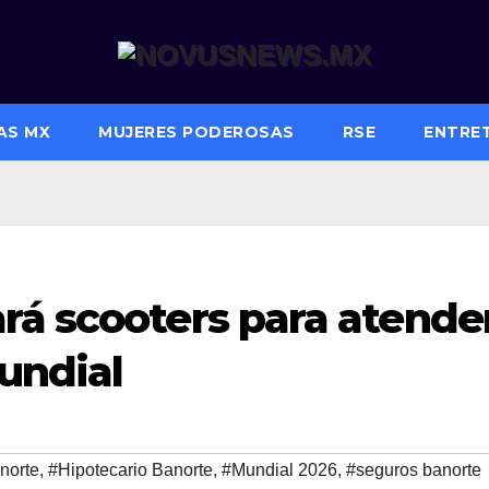
AS MX
MUJERES PODEROSAS
RSE
ENTRE
rá scooters para atende
Mundial
norte
,
#Hipotecario Banorte
,
#Mundial 2026
,
#seguros banorte