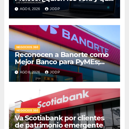
pasará con las
AGO 6, 2026
JODP
conversaciones?
NEGOCIOS 360
Reconocen a Banorte como
Mejor Banco para PyMEs;
supera 14% del mercado
AGO 6, 2026
JODP
crediticio
NEGOCIOS 360
Va Scotiabank por clientes
de patrimonio emergente