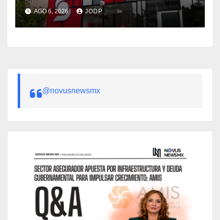
AGO 6, 2026
JODP
@novusnewsmx