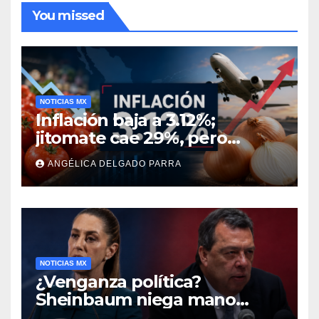
You missed
NOTICIAS MX
Inflación baja a 3.12%;
jitomate cae 29%, pero
cebolla y vuelos se
ANGÉLICA DELGADO PARRA
encarecen
NOTICIAS MX
¿Venganza política?
Sheinbaum niega mano
negra en captura de Ángel