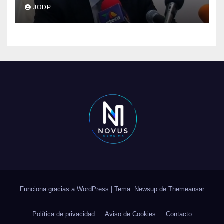
clave del caso Ayotzinapa
JODP
Funciona gracias a WordPress
|
Tema: Newsup de
Themeansar
Política de privacidad
Aviso de Cookies
Contacto