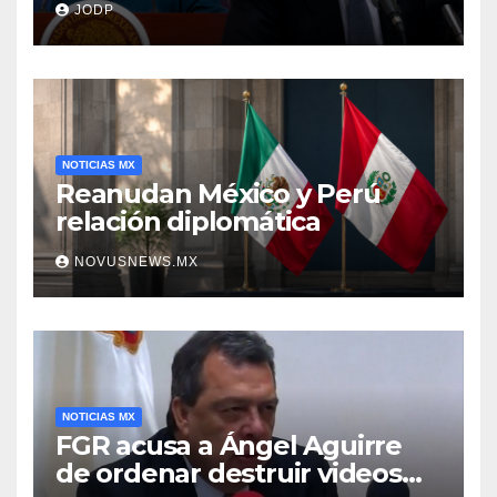
JODP
Aguirre
NOTICIAS MX
Reanudan México y Perú
relación diplomática
NOVUSNEWS.MX
NOTICIAS MX
FGR acusa a Ángel Aguirre
de ordenar destruir videos