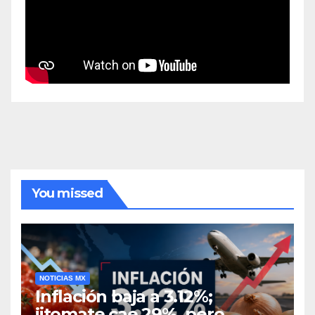
You missed
NOTICIAS MX
Inflación baja a 3.12%;
jitomate cae 29%, pero