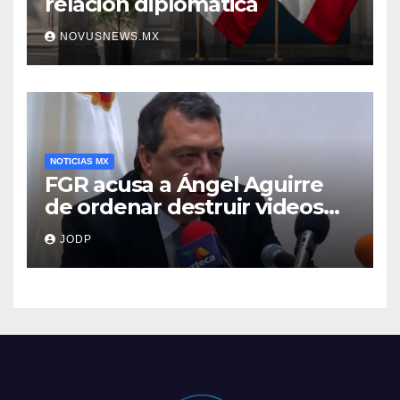
relación diplomática
NOVUSNEWS.MX
NOTICIAS MX
FGR acusa a Ángel Aguirre
de ordenar destruir videos
clave del caso Ayotzinapa
JODP