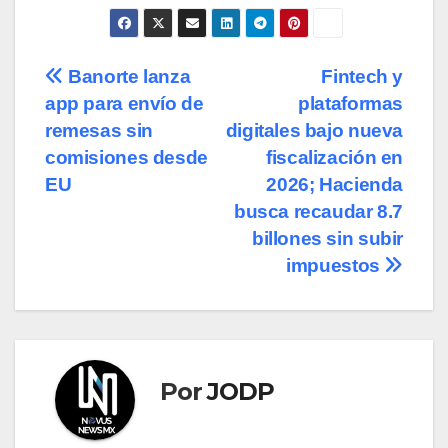
Navegación
Banorte lanza
Fintech y
app para envío de
plataformas
de
remesas sin
digitales bajo nueva
entradas
comisiones desde
fiscalización en
EU
2026; Hacienda
busca recaudar 8.7
billones sin subir
impuestos
Por
JODP