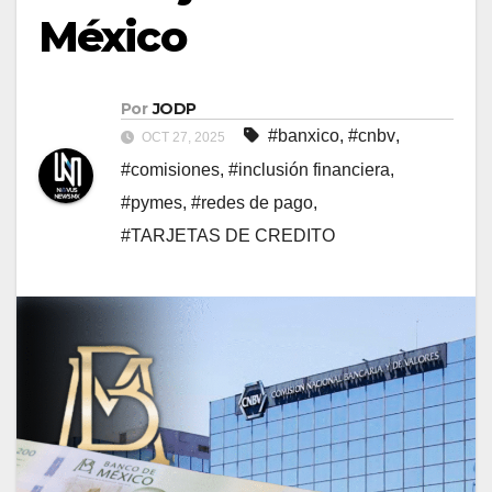
México
Por
JODP
#banxico
,
#cnbv
,
OCT 27, 2025
#comisiones
,
#inclusión financiera
,
#pymes
,
#redes de pago
,
#TARJETAS DE CREDITO