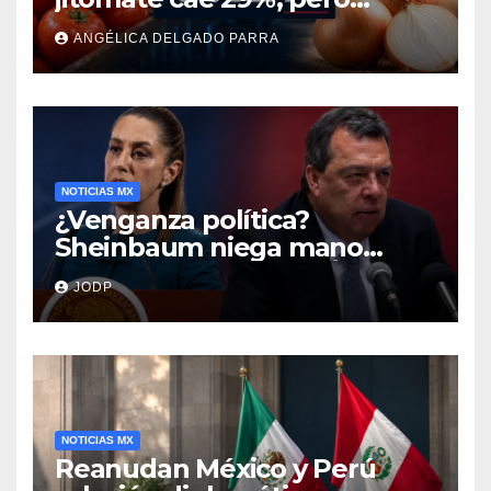
cebolla y vuelos se
ANGÉLICA DELGADO PARRA
encarecen
NOTICIAS MX
¿Venganza política?
Sheinbaum niega mano
negra en captura de Ángel
JODP
Aguirre
NOTICIAS MX
Reanudan México y Perú