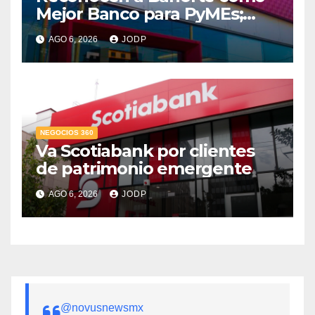
Mejor Banco para PyMEs;
supera 14% del mercado
AGO 6, 2026
JODP
crediticio
NEGOCIOS 360
Va Scotiabank por clientes
de patrimonio emergente
AGO 6, 2026
JODP
@novusnewsmx