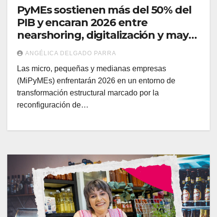
PyMEs sostienen más del 50% del
PIB y encaran 2026 entre
nearshoring, digitalización y mayor
competencia financiera:
ANGÉLICA DELGADO PARRA
Santander
Las micro, pequeñas y medianas empresas
(MiPyMEs) enfrentarán 2026 en un entorno de
transformación estructural marcado por la
reconfiguración de…