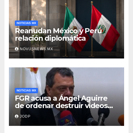
NOTICIAS MX
Reanudan México y Perú
relación diplomática
NOVUSNEWS.MX
NOTICIAS MX
FGR acusa a Ángel Aguirre
de ordenar destruir videos
clave del caso Ayotzinapa
JODP