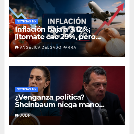
NOTICIAS MX
Inflación baja a 3.12%;
jitomate cae 29%, pero
cebolla y vuelos se
ANGÉLICA DELGADO PARRA
encarecen
NOTICIAS MX
¿Venganza política?
Sheinbaum niega mano
negra en captura de Ángel
JODP
Aguirre