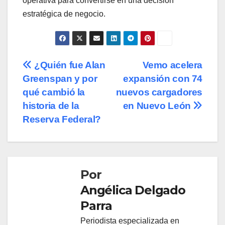
operativa para convertirse en una decisión
estratégica de negocio.
Navegación
¿Quién fue Alan
Vemo acelera
Greenspan y por
expansión con 74
de
qué cambió la
nuevos cargadores
entradas
historia de la
en Nuevo León
Reserva Federal?
Por
Angélica Delgado
Parra
Periodista especializada en