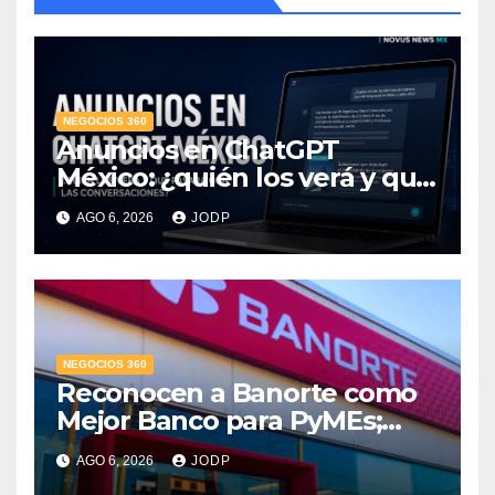
NEGOCIOS 360
Anuncios en ChatGPT
México: ¿quién los verá y qué
pasará con las
AGO 6, 2026
JODP
conversaciones?
NEGOCIOS 360
Reconocen a Banorte como
Mejor Banco para PyMEs;
supera 14% del mercado
AGO 6, 2026
JODP
crediticio