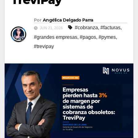
Por
Angélica Delgado Parra
#cobranza
,
#facturas
,
JUN 21, 2026
#grandes empresas
,
#pagos
,
#pymes
,
#trevipay