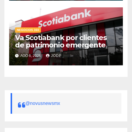
NEGOCIOS 360
Va Scotiabank por clientes
de patrimonio emergente
AGO 6, 2026
JODP
@novusnewsmx