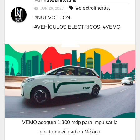
Por
novusnews.mx
#electrolineras
,
JUN 20, 2026
#NUEVO LEÓN
,
#VEHÍCULOS ELECTRICOS
,
#VEMO
VEMO asegura 1,300 mdp para impulsar la
electromovilidad en México