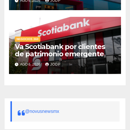
AGO 6, 2026
JODP
crediticio
NEGOCIOS 360
Va Scotiabank por clientes
de patrimonio emergente
AGO 6, 2026
JODP
@novusnewsmx