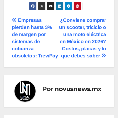
Navegación
Empresas
¿Conviene comprar
pierden hasta 3%
un scooter, triciclo o
de
de margen por
una moto eléctrica
entradas
sistemas de
en México en 2026?
cobranza
Costos, placas y lo
obsoletos: TreviPay
que debes saber
Por
novusnews.mx