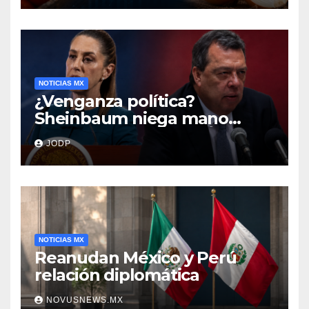
NOTICIAS MX
¿Venganza política?
Sheinbaum niega mano
negra en captura de Ángel
JODP
Aguirre
NOTICIAS MX
Reanudan México y Perú
relación diplomática
NOVUSNEWS.MX