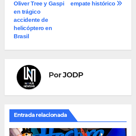
Oliver Tree y Gaspi
empate histórico
de
en trágico
entradas
accidente de
helicóptero en
Brasil
Por
JODP
Entrada relacionada