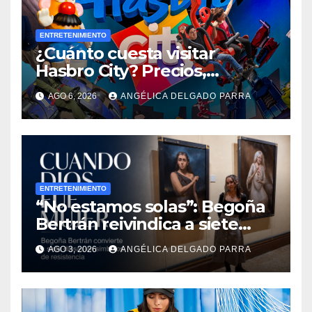
ENTRETENIMIENTO
¿Cuánto cuesta visitar
Hasbro City? Precios,
atracciones y actividades de
AGO 6, 2026
ANGÉLICA DELGADO PARRA
Summer Fest
ENTRETENIMIENTO
“No estamos solas”: Begoña
Bertrán reivindica a siete
diosas en “Cuando Dios fue
AGO 3, 2026
ANGÉLICA DELGADO PARRA
mujer”