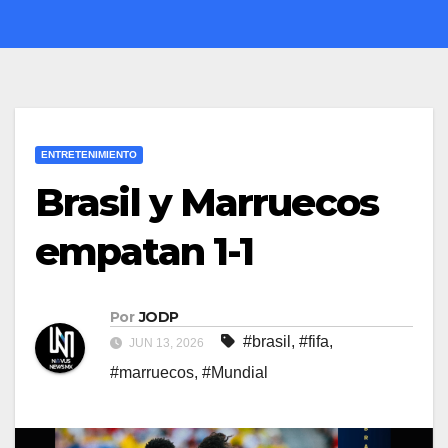
ENTRETENIMIENTO
Brasil y Marruecos
empatan 1-1
Por
JODP
#brasil
,
#fifa
,
JUN 13, 2026
#marruecos
,
#Mundial