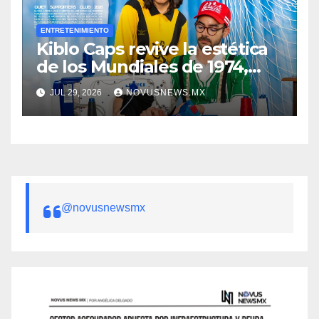
ENTRETENIMIENTO
Kiblo Caps revive la estética
de los Mundiales de 1974,
1986, 1990 y 1998
JUL 29, 2026
NOVUSNEWS.MX
@novusnewsmx