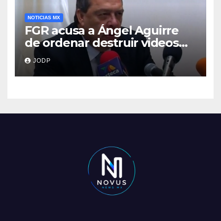
NOTICIAS MX
FGR acusa a Ángel Aguirre
de ordenar destruir videos
clave del caso Ayotzinapa
JODP