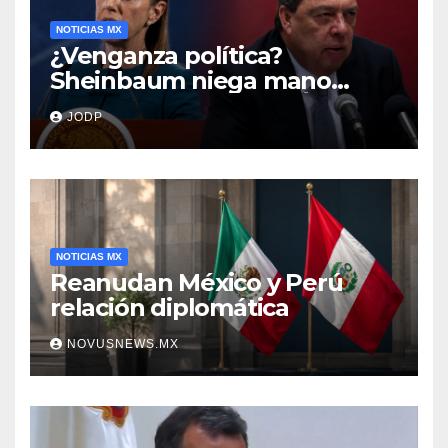
NOTICIAS MX
¿Venganza política?
Sheinbaum niega mano
negra en captura de Ángel
JODP
Aguirre
NOTICIAS MX
Reanudan México y Perú
relación diplomática
NOVUSNEWS.MX