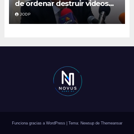
de ordenar destruir videos
clave del caso Ayotzinapa
JODP
Funciona gracias a WordPress
|
Tema: Newsup de
Themeansar