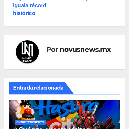
de
iguala récord
entradas
histórico
Por
novusnews.mx
Entrada relacionada
ENTRETENIMIENTO