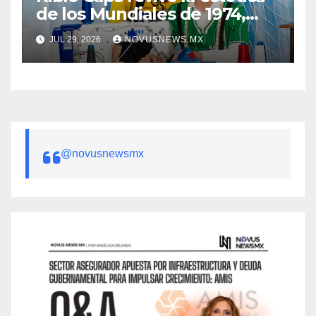
de los Mundiales de 1974,
1986, 1990 y 1998
JUL 29, 2026
NOVUSNEWS.MX
@novusnewsmx