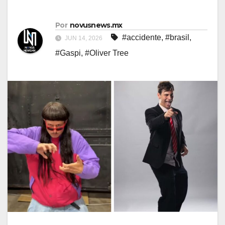
Por
novusnews.mx
#accidente
,
#brasil
,
JUN 14, 2026
#Gaspi
,
#Oliver Tree