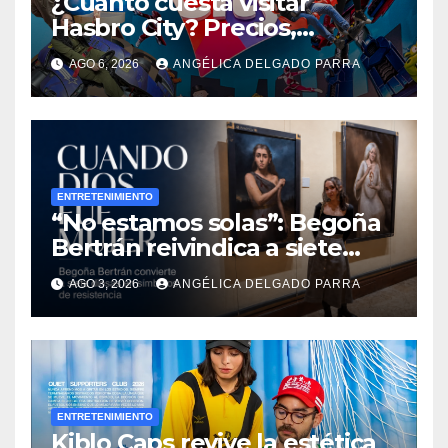
¿Cuánto cuesta visitar
Hasbro City? Precios,
atracciones y actividades de
AGO 6, 2026
ANGÉLICA DELGADO PARRA
Summer Fest
ENTRETENIMIENTO
“No estamos solas”: Begoña
Bertrán reivindica a siete
diosas en “Cuando Dios fue
AGO 3, 2026
ANGÉLICA DELGADO PARRA
mujer”
ENTRETENIMIENTO
Kiblo Caps revive la estética