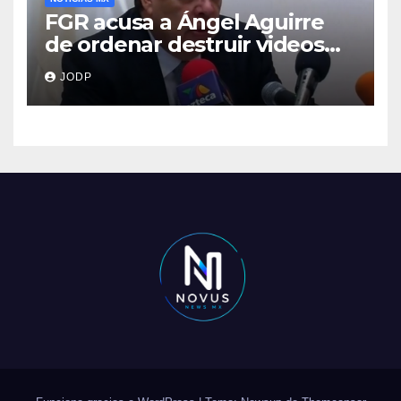
FGR acusa a Ángel Aguirre
de ordenar destruir videos
clave del caso Ayotzinapa
JODP