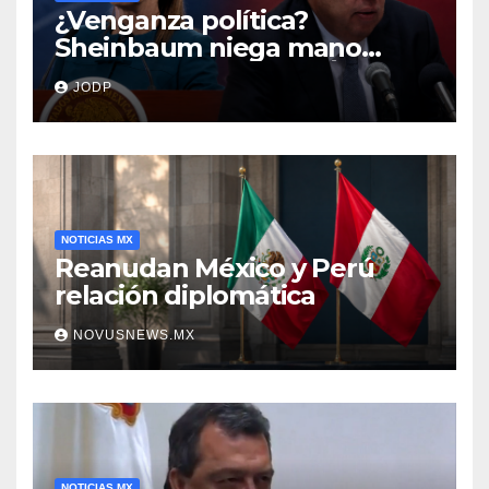
¿Venganza política?
Sheinbaum niega mano
negra en captura de Ángel
JODP
Aguirre
NOTICIAS MX
Reanudan México y Perú
relación diplomática
NOVUSNEWS.MX
NOTICIAS MX