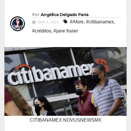
Por
Angélica Delgado Parra
#Afore
,
#citibanamex
,
MAR 8, 2024
#créditos
,
#jane fraser
CITIBANAMEX NOVUSNEWSMX