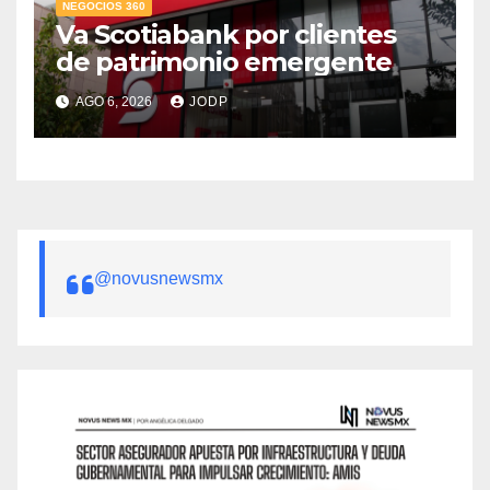
NEGOCIOS 360
Va Scotiabank por clientes
de patrimonio emergente
AGO 6, 2026
JODP
@novusnewsmx