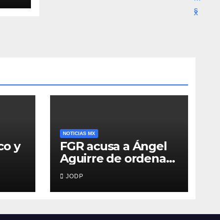
NOTICIAS MX
co y
FGR acusa a Ángel
Aguirre de ordenar
destruir videos
JODP
clave del caso
Ayotzinapa