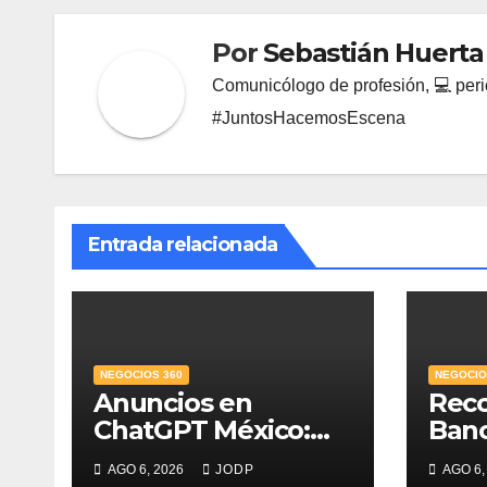
Por
Sebastián Huerta
Comunicólogo de profesión, 💻 perio
#JuntosHacemosEscena
Entrada relacionada
NEGOCIOS 360
NEGOCIO
Anuncios en
Rec
ChatGPT México:
Ban
¿quién los verá y
Mejo
AGO 6, 2026
JODP
AGO 6,
qué pasará con las
PyME