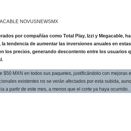
EGACABLE NOVUSNEWSMX
derados por compañías como Total Play, Izzi y Megacable, h
 la tendencia de aumentar las inversiones anuales en estas
n los precios, generando descontento entre los usuarios 
l.
$50 MXN en todos sus paquetes, justificándolo con mejoras e
ocionales existentes no se verán afectados por esta subida, aun
a a partir de este mes, a menos que el corte ya haya ocurrido.