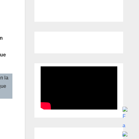
an
que
n la
que