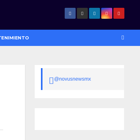
TENIMIENTO
@novusnewsmx