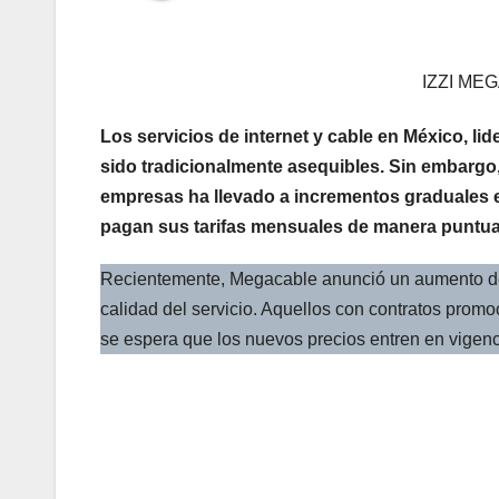
IZZI M
Los servicios de internet y cable en México, li
sido tradicionalmente asequibles. Sin embargo,
empresas ha llevado a incrementos graduales e
pagan sus tarifas mensuales de manera puntua
Recientemente, Megacable anunció un aumento de 
calidad del servicio. Aquellos con contratos prom
se espera que los nuevos precios entren en vigenci