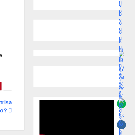
e
trisa
co?