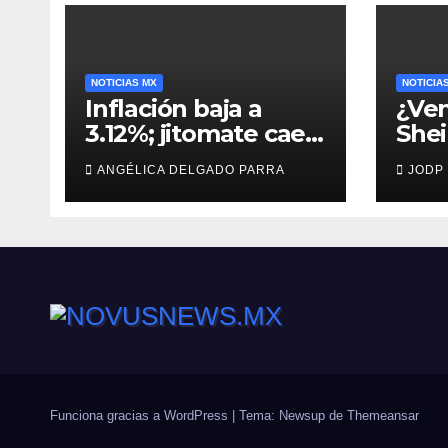
NOTICIAS MX
NOTICIA
Inflación baja a
¿Ven
3.12%; jitomate cae
She
29%, pero cebolla y
man
ANGÉLICA DELGADO PARRA
JODP
vuelos se encarecen
capt
Agui
Funciona gracias a WordPress
|
Tema: Newsup de
Themeansar