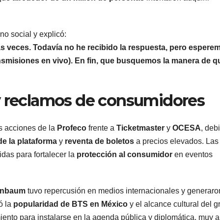
no social y explicó:
s veces. Todavía no he recibido la respuesta, pero espere
ansmisiones en vivo). En fin, que busquemos la manera de q
y reclamos de consumidores
s acciones de la
Profeco
frente a
Ticketmaster
y
OCESA
, deb
de la plataforma
y
reventa de boletos
a precios elevados. Las
das para fortalecer la
protección al consumidor
en eventos
inbaum
tuvo repercusión en medios internacionales y generaro
jó la
popularidad de BTS en México
y el alcance cultural del g
miento para instalarse en la agenda pública y diplomática, muy a