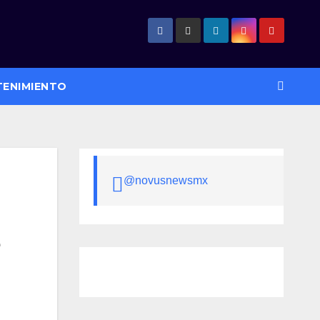
TENIMIENTO
@novusnewsmx