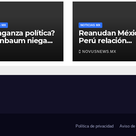
S MX
NOTICIAS MX
ganza política?
Reanudan Méxi
inbaum niega
Perú relación
o negra en
diplomática
NOVUSNEWS.MX
ura de Ángel
rre
Política de privacidad
Aviso de