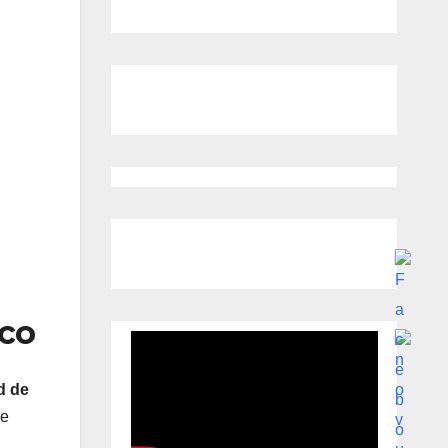
ico
d de
e