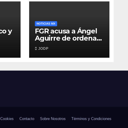
NOTICIAS MX
co y
FGR acusa a Ángel
Aguirre de ordenar
destruir videos
JODP
clave del caso
Ayotzinapa
 Cookies
Contacto
Sobre Nosotros
Términos y Condiciones