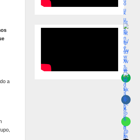
mos
ue
ido a
n
rupo,