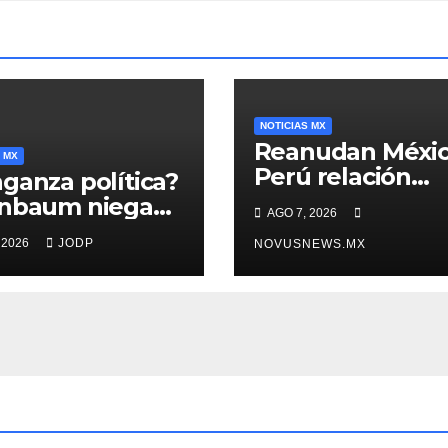
NOTICIAS MX
Reanudan Méxic
 MX
Perú relación
ganza política?
diplomática
inbaum niega
AGO 7, 2026
o negra en
 2026
JODP
NOVUSNEWS.MX
ura de Ángel
rre