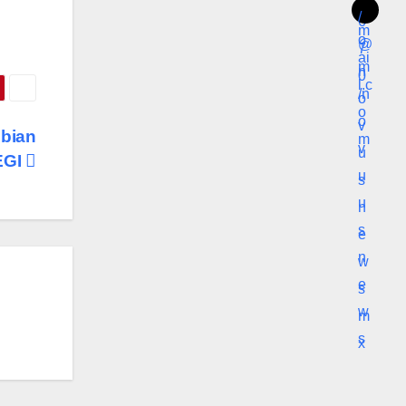
mbian
NEGI