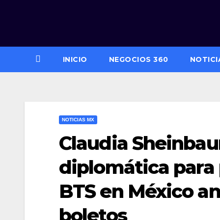
Saltar
al
contenido
INICIO
NEGOCIOS 360
NOTICI
NOTICIAS MX
Claudia Sheinbau
diplomática para
BTS en México an
boletos