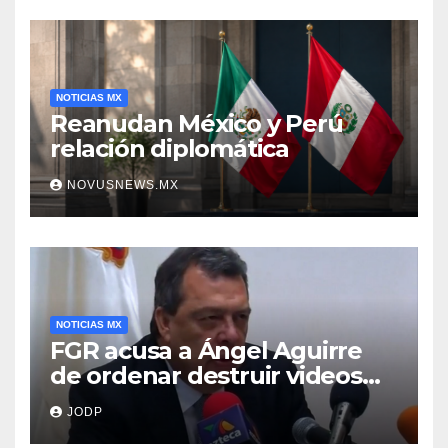
NOTICIAS MX
Reanudan México y Perú
relación diplomática
NOVUSNEWS.MX
NOTICIAS MX
FGR acusa a Ángel Aguirre
de ordenar destruir videos
clave del caso Ayotzinapa
JODP