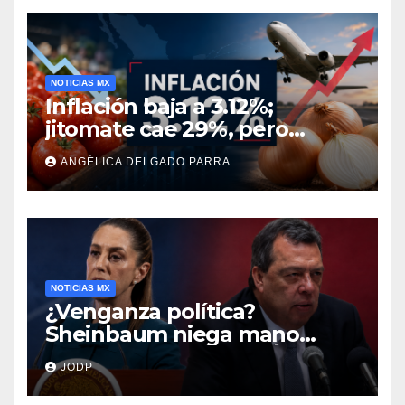
NOTICIAS MX
Inflación baja a 3.12%;
jitomate cae 29%, pero
cebolla y vuelos se
ANGÉLICA DELGADO PARRA
encarecen
NOTICIAS MX
¿Venganza política?
Sheinbaum niega mano
negra en captura de Ángel
JODP
Aguirre