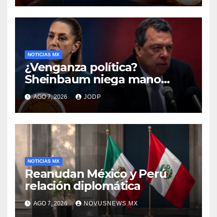
NOTICIAS MX
¿Venganza política?
Sheinbaum niega mano
negra en captura de Ángel
AGO 7, 2026
JODP
Aguirre
NOTICIAS MX
Reanudan México y Perú
relación diplomática
AGO 7, 2026
NOVUSNEWS.MX