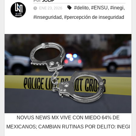
Por
JODP
#delito
,
#ENSU
,
#inegi
,
ENE 23, 2026
#inseguridad
,
#percepción de inseguridad
NOVUS NEWS MX VIVE CON MIEDO 64% DE
MEXICANOS; CAMBIAN RUTINAS POR DELITO: INEGI