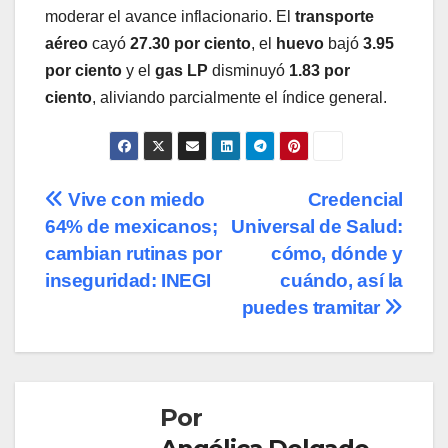
moderar el avance inflacionario. El
transporte
aéreo
cayó
27.30 por ciento
, el
huevo
bajó
3.95
por ciento
y el
gas LP
disminuyó
1.83 por
ciento
, aliviando parcialmente el índice general.
Navegación
Vive con miedo
Credencial
64% de mexicanos;
Universal de Salud:
de
cambian rutinas por
cómo, dónde y
entradas
inseguridad: INEGI
cuándo, así la
puedes tramitar
Por