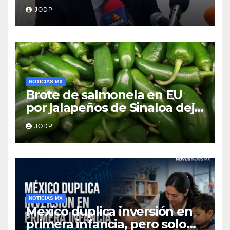
clave del caso Ayotzinapa
JODP
NOTICIAS MX
Brote de salmonela en EU
por jalapeños de Sinaloa deja
345 enfermos y 36
JODP
hospitalizados
NOTICIAS MX
México duplica inversión en
primera infancia, pero solo