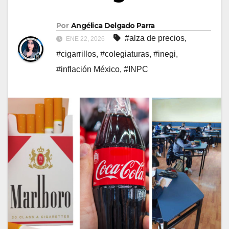
Por
Angélica Delgado Parra
#alza de precios
,
ENE 22, 2026
#cigarrillos
,
#colegiaturas
,
#inegi
,
#inflación México
,
#INPC