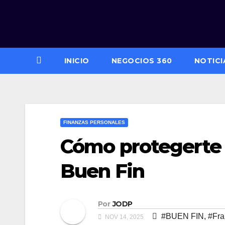
Saltar
al
contenido
INICIO
NEGOCIOS 360
NOTICI
FINANZAS PERSONALES
Cómo protegerte 
Buen Fin
Por
JODP
#BUEN FIN
,
#Fra
NOV 14, 2025