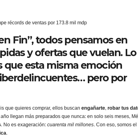
pe récords de ventas por 173.8 mil mdp
en Fin”, todos pensamos en
idas y ofertas que vuelan. Lo
es que esta misma emoción
ciberdelincuentes… pero por
tenis que quieres comprar, ellos buscan
engañarte
,
robar tus da
e año llegan más preparados que nunca: en solo seis meses, M
s
. No es exageración:
cuarenta mil millones
. Con eso, somos el
ica
.