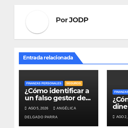
Por
JODP
Entrada relacionada
FINANZAS PERSONALES
SEGUROS
¿Cómo identificar a
FINANZA
un falso gestor de
¿Cóm
Afore y proteger el
dine
AGO 5, 2026
ANGÉLICA
ahorro para el
reti
AGO 2,
retiro?
DELGADO PARRA
evit
gast