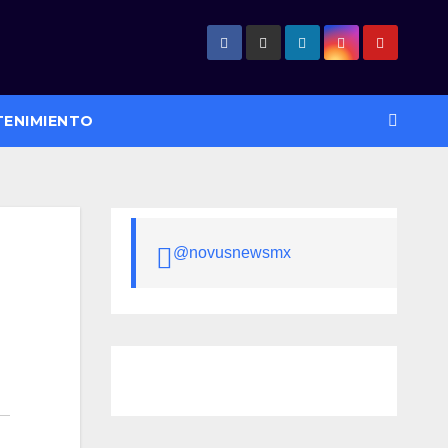
TENIMIENTO
@novusnewsmx