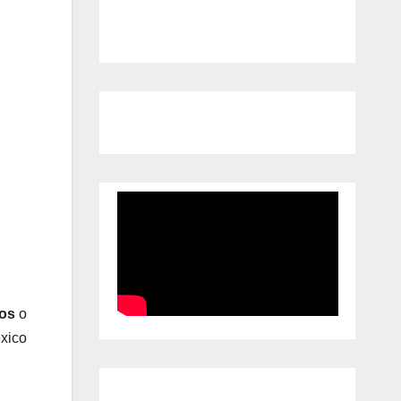
tos
o
éxico