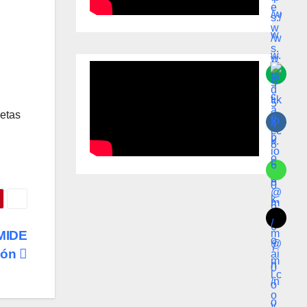
jetas
 MIDE
ión