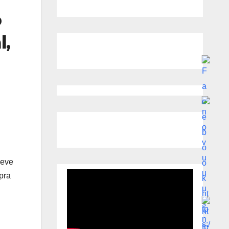
o
l
,
ueve
pra