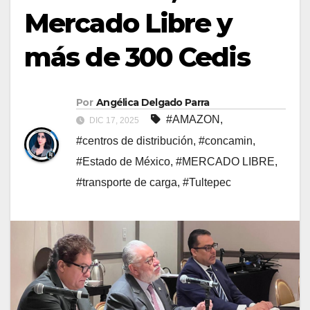
Mercado Libre y
más de 300 Cedis
Por
Angélica Delgado Parra
#AMAZON
,
DIC 17, 2025
#centros de distribución
,
#concamin
,
#Estado de México
,
#MERCADO LIBRE
,
#transporte de carga
,
#Tultepec