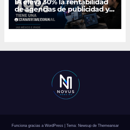
IA eleva 30% la rentabilidad
de agencias de publicidad y
pone en jaque el cobro por
DANNY MEDINA
hora: IAB México e IPADE
Funciona gracias a WordPress
|
Tema: Newsup de
Themeansar