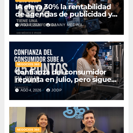
IA eleva 30% la rentabilidad
de agencias de publicidad y
pone en jaque el cobro por
AGO 4, 2026
DANNY MEDINA
hora: IAB México e IPADE
NEGOCIOS 360
Confianza del consumidor
repunta en julio, pero sigue
por debajo de 2025: Banxico
AGO 4, 2026
JODP
NEGOCIOS 360