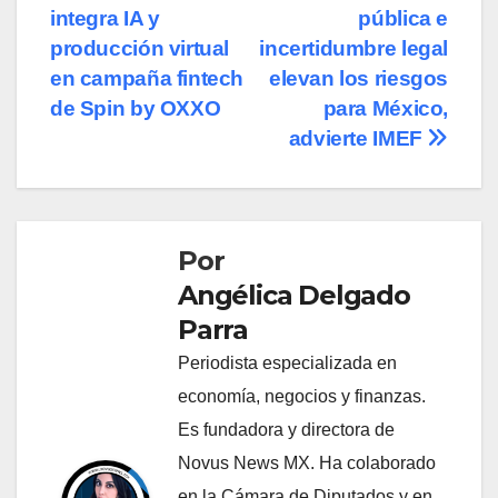
integra IA y
pública e
de
producción virtual
incertidumbre legal
entradas
en campaña fintech
elevan los riesgos
de Spin by OXXO
para México,
advierte IMEF
Por
Angélica Delgado
Parra
Periodista especializada en
economía, negocios y finanzas.
Es fundadora y directora de
Novus News MX. Ha colaborado
en la Cámara de Diputados y en