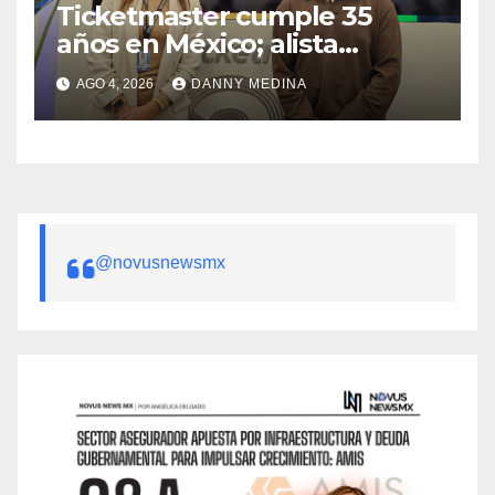
Ticketmaster cumple 35
años en México; alista
apuesta por IA tras emitir 22
AGO 4, 2026
DANNY MEDINA
millones de boletos
@novusnewsmx