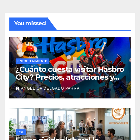
You missed
ENTRETENIMIENTO
¿Cuánto cuesta visitar Hasbro
City? Precios, atracciones y
actividades de Summer Fest
ANGÉLICA DELGADO PARRA
RSE