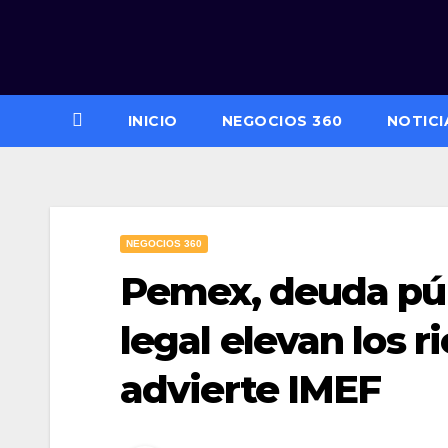
Saltar
al
contenido
INICIO
NEGOCIOS 360
NOTICI
NEGOCIOS 360
Pemex, deuda púb
legal elevan los r
advierte IMEF