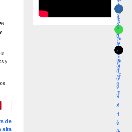
26
.
y
ble
os y
los
ts de
 alta