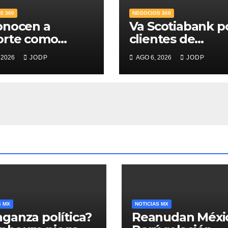
S 360
NEGOCIOS 360
onocen a
Va Scotiabank p
orte como
clientes de
r Banco para
patrimonio
 2026
JODP
AGO 6, 2026
JODP
s; supera 14%
emergente
mercado
ticio
S MX
NOTICIAS MX
ganza política?
Reanudan Méxi