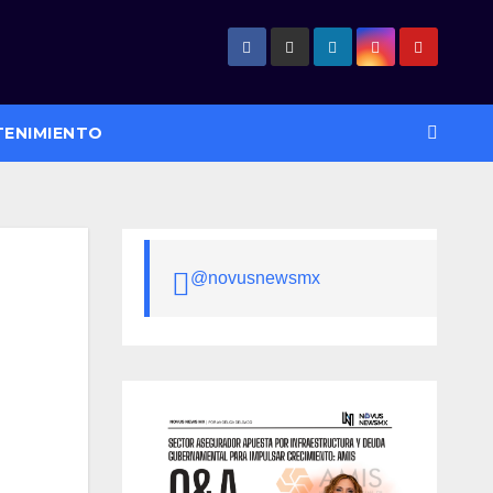
TENIMIENTO
@novusnewsmx