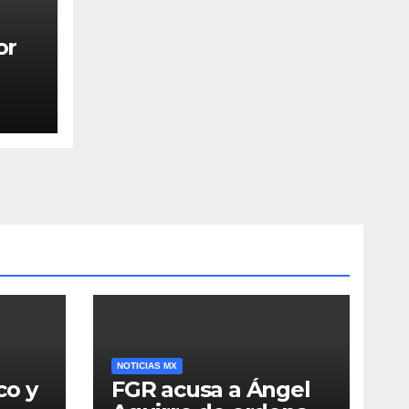
or
NOTICIAS MX
co y
FGR acusa a Ángel