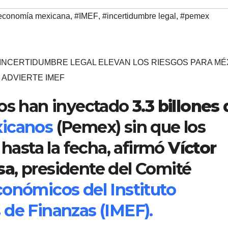
economía mexicana
,
#IMEF
,
#incertidumbre legal
,
#pemex
INCERTIDUMBRE LEGAL ELEVAN LOS RIESGOS PARA MÉ
ADVIERTE IMEF
nos han inyectado
3.3 billones
xicanos
(Pemex) sin que los
 hasta la fecha, afirmó
Víctor
sa
, presidente del Comité
conómicos del Instituto
 de Finanzas (IMEF).