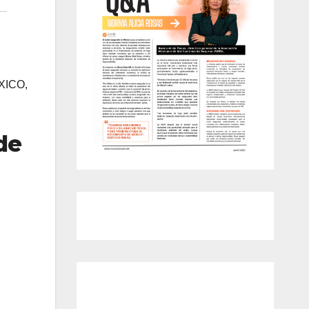
XICO,
 de