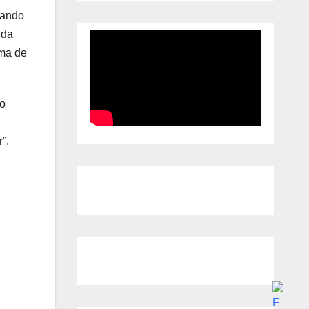
rando
uda
ema de
no
”,