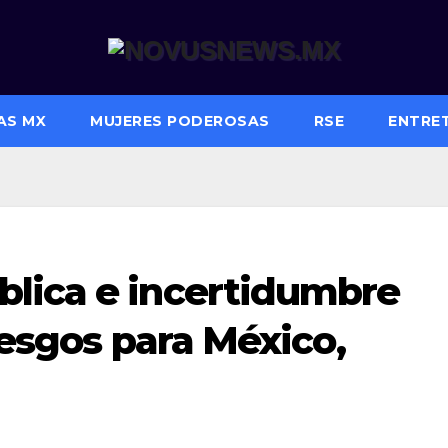
AS MX
MUJERES PODEROSAS
RSE
ENTRE
lica e incertidumbre
iesgos para México,