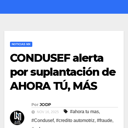
NOTICIAS MX
CONDUSEF alerta
por suplantación de
AHORA TÚ, MÁS
Por
JODP
#ahora tu mas
,
NOV 16, 2025
#Condusef
,
#credito automotriz
,
#fraude
,