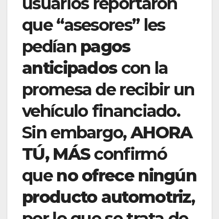
usuarios reportaron
que “asesores” les
pedían
pagos
anticipados
con la
promesa de recibir un
vehículo financiado.
Sin embargo,
AHORA
TÚ, MÁS
confirmó
que
no ofrece ningún
producto automotriz
,
por lo que se trata de