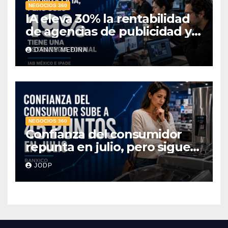
NEGOCIOS 360
IA eleva 30% la rentabilidad
de agencias de publicidad y
pone en jaque el cobro por
DANNY MEDINA
hora: IAB México e IPADE
NEGOCIOS 360
Confianza del consumidor
repunta en julio, pero sigue
por debajo de 2025: Banxico
JODP