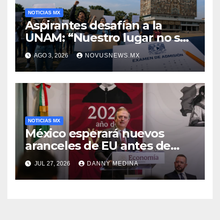
NOTICIAS MX
Aspirantes desafían a la
UNAM: “Nuestro lugar no se
negocia”
AGO 3, 2026
NOVUSNEWS.MX
NOTICIAS MX
México esperará nuevos
aranceles de EU antes de
volver a negociar el T-MEC:
JUL 27, 2026
DANNY MEDINA
Ebrard