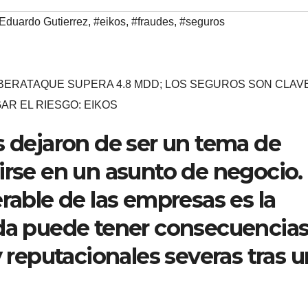
Eduardo Gutierrez
,
#eikos
,
#fraudes
,
#seguros
BERATAQUE SUPERA 4.8 MDD; LOS SEGUROS SON CLAV
GAR EL RIESGO: EIKOS
s dejaron de ser un tema de
irse en un asunto de negocio.
rable de las empresas es la
ida puede tener consecuencia
y reputacionales severas tras u