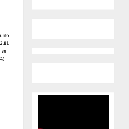
punto
3.81
5 se
%),