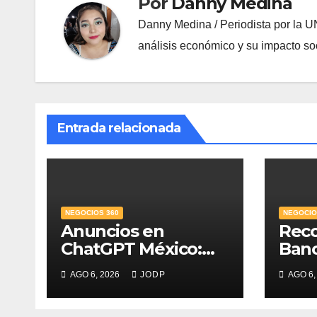
Por
Danny Medina
Danny Medina / Periodista por la U
análisis económico y su impacto soc
Entrada relacionada
NEGOCIOS 360
NEGOCIO
Anuncios en
Rec
ChatGPT México:
Ban
¿quién los verá y
Mejo
AGO 6, 2026
JODP
AGO 6,
qué pasará con las
PyME
conversaciones?
del 