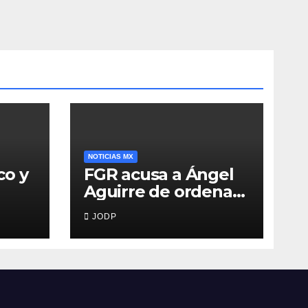
NOTICIAS MX
co y
FGR acusa a Ángel
Aguirre de ordenar
destruir videos
JODP
clave del caso
Ayotzinapa