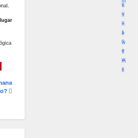
nal.
 lugar
lógica
emana
co?