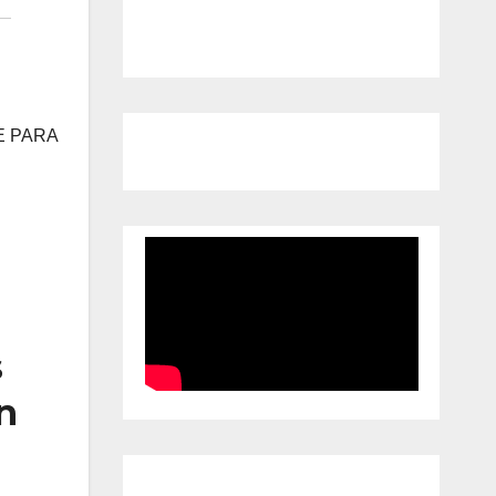
E PARA
s
n