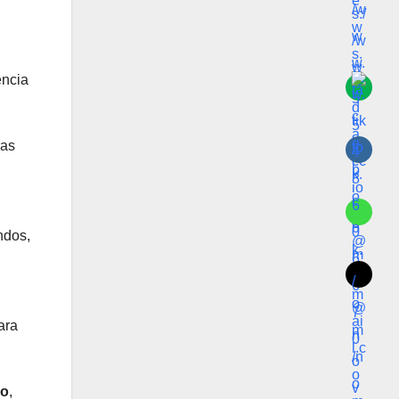
encia
ras
ndos,
ara
io
,