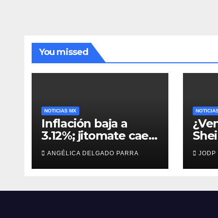
credi
You missed
NOTICIAS MX
NOTICIA
Inflación baja a
¿Ven
3.12%; jitomate cae
She
29%, pero cebolla y
man
ANGÉLICA DELGADO PARRA
JODP
vuelos se encarecen
capt
Agui