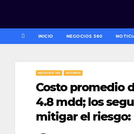
Saltar
al
contenido
INICIO
NEGOCIOS 360
NOTICI
NEGOCIOS 360
SEGUROS
Costo promedio d
4.8 mdd; los segu
mitigar el riesgo: