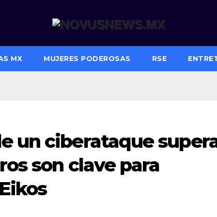
AS MX
MUJERES PODEROSAS
RSE
ENTRE
e un ciberataque super
ros son clave para
 Eikos