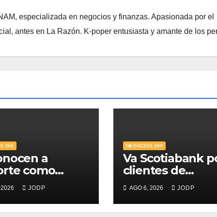
NAM, especializada en negocios y finanzas. Apasionada por el
ial, antes en La Razón. K-poper entusiasta y amante de los per
S 360
NEGOCIOS 360
onocen a
Va Scotiabank p
orte como
clientes de
r Banco para
patrimonio
 2026
JODP
AGO 6, 2026
JODP
s; supera 14%
emergente
mercado