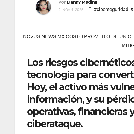
Por
Danny Medina
#ciberseguridad
,
#
NOV 4, 2025
NOVUS NEWS MX COSTO PROMEDIO DE UN CI
MITI
Los riesgos cibernético
tecnología para convert
Hoy, el activo más vulne
información, y su pérd
operativas, financieras 
ciberataque.