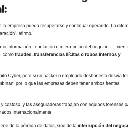
l:
ue la empresa pueda recuperarse y continuar operando. La difer
aración”, afirmó.
omo información, reputación o interrupción del negocio—, mient
as, como
fraudes, transferencias ilícitas o robos internos y
bito Cyber, pero si un hacker o empleado deshonesto desvía fo
binan, por lo que las empresas deben tener ambos frentes
 costoso, y las aseguradoras trabajan con equipos forenses p
onados internacionalmente.
ene de la pérdida de datos, sino de la
interrupción del negoc