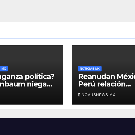
ticio
S MX
NOTICIAS MX
ganza política?
Reanudan Méxi
inbaum niega
Perú relación
o negra en
diplomática
NOVUSNEWS.MX
ura de Ángel
rre