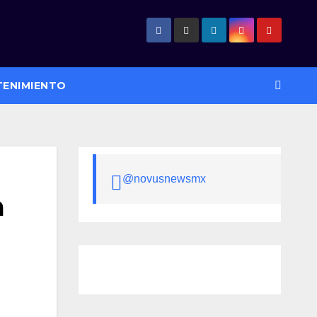
TENIMIENTO
@novusnewsmx
a