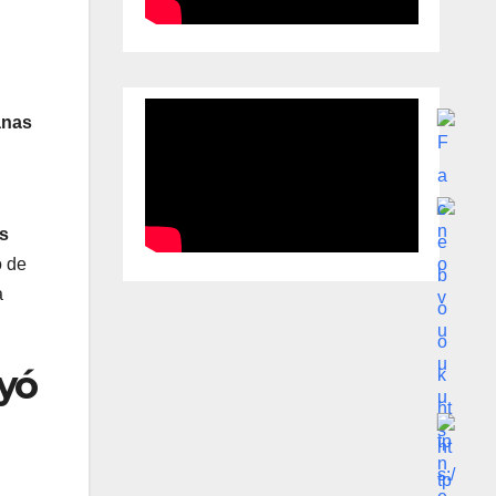
anas
os
o de
a
ayó