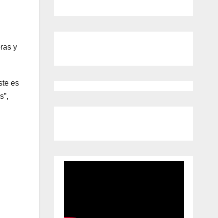
ras y
ste es
s”,