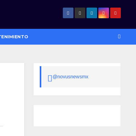
TENIMIENTO
@novusnewsmx