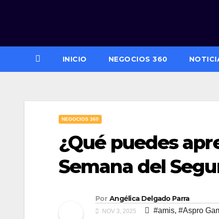
Saltar
al
contenido
INICIO
NEGOCIOS 360
NOTICI
NEGOCIOS 360
¿Qué puedes apre
Semana del Segu
Por
Angélica Delgado Parra
#amis
,
#Aspro Ga
NOV 3, 2025