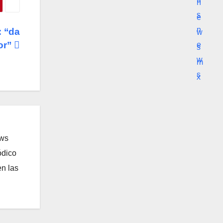
: “da
tor”
ews
ódico
n las