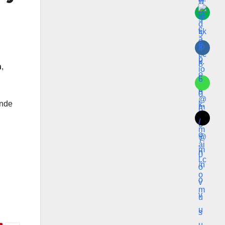
n
,
onde