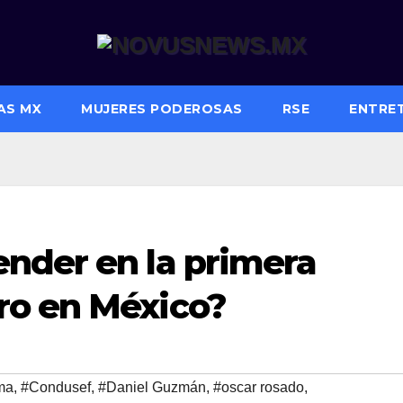
AS MX
MUJERES PODEROSAS
RSE
ENTRE
nder en la primera
ro en México?
ma
,
#Condusef
,
#Daniel Guzmán
,
#oscar rosado
,