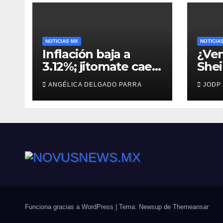
NOTICIAS MX
NOTICIA
Inflación baja a
¿Ven
3.12%; jitomate cae
She
29%, pero cebolla y
man
ANGÉLICA DELGADO PARRA
JODP
vuelos se encarecen
capt
Agui
Funciona gracias a WordPress
|
Tema: Newsup de
Themeansar