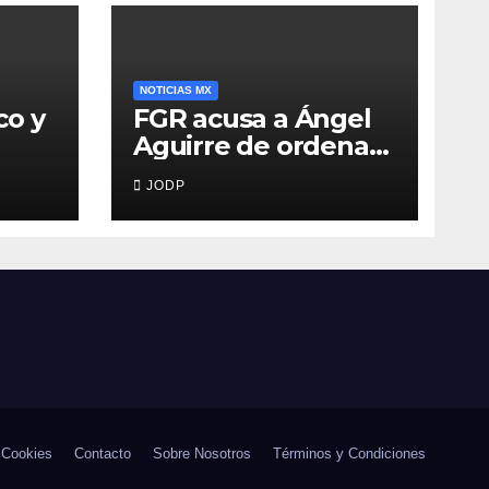
NOTICIAS MX
co y
FGR acusa a Ángel
Aguirre de ordenar
destruir videos
JODP
clave del caso
Ayotzinapa
 Cookies
Contacto
Sobre Nosotros
Términos y Condiciones