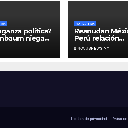
S MX
NOTICIAS MX
ganza política?
Reanudan Méxi
inbaum niega
Perú relación
o negra en
diplomática
NOVUSNEWS.MX
ura de Ángel
rre
Política de privacidad
Aviso de