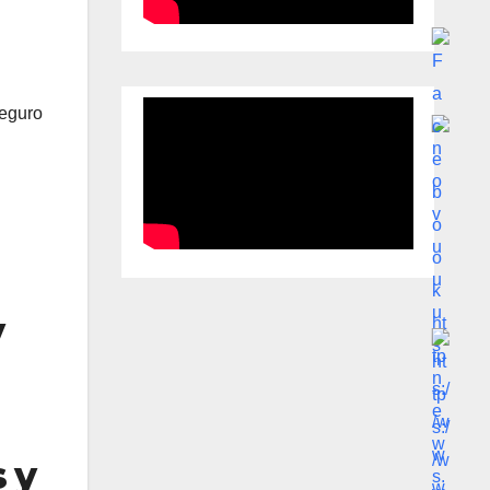
seguro
y
 y