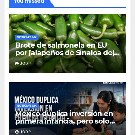
You missed
NOTICIAS MX
Brote de salmonela en EU
por jalapeños de Sinaloa deja
345 enfermos y 36
JODP
hospitalizados
NOTICIAS MX
México duplica inversión en
primera infancia, pero solo
destina 2.53% del gasto
JODP