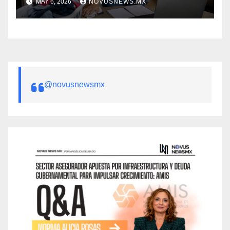
MAY 6, 2026
NOVUSNEWS.MX
competitividad: Red CCE
@novusnewsmx