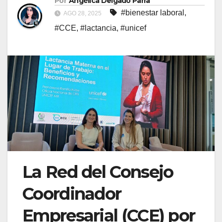
Por
Angélica Delgado Parra
#bienestar laboral
,
AGO 28, 2025
#CCE
,
#lactancia
,
#unicef
La Red del Consejo
Coordinador
Empresarial (CCE) por