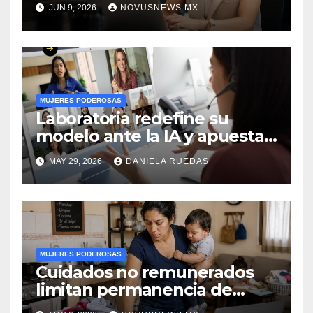
JUN 9, 2026
NOVUSNEWS.MX
MUJERES PODEROSAS
Laboratoria redefine su
modelo ante la IA y apuesta
por empleabilidad femenina
MAY 29, 2026
DANIELA RUEDAS
en AL
MUJERES PODEROSAS
Cuidados no remunerados
limitan permanencia de
mujeres en empleo y afectan