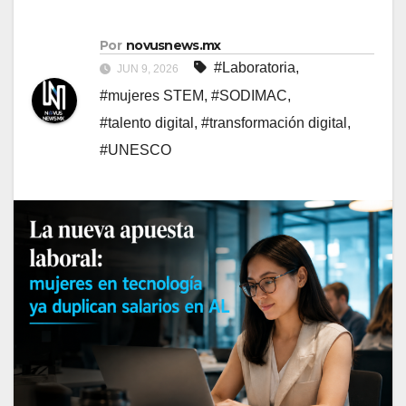
Por
novusnews.mx
#Laboratoria
,
JUN 9, 2026
#mujeres STEM
,
#SODIMAC
,
#talento digital
,
#transformación digital
,
#UNESCO