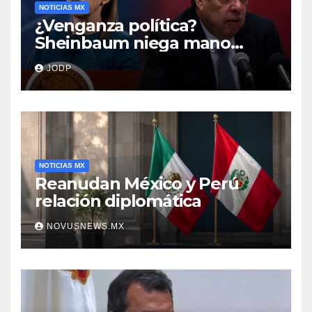
NOTICIAS MX
¿Venganza política?
Sheinbaum niega mano
negra en captura de Ángel
JODP
Aguirre
NOTICIAS MX
Reanudan México y Perú
relación diplomática
NOVUSNEWS.MX