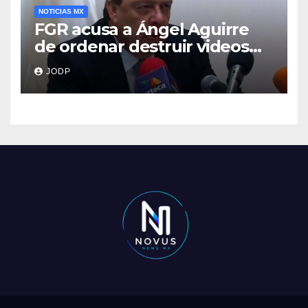
NOTICIAS MX
FGR acusa a Ángel Aguirre
de ordenar destruir videos
clave del caso Ayotzinapa
JODP