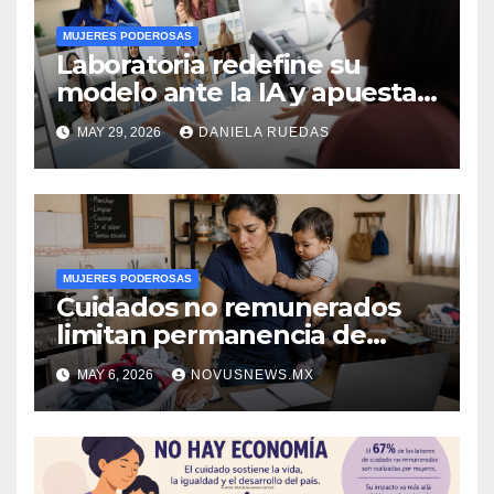
MUJERES PODEROSAS
Laboratoria redefine su
modelo ante la IA y apuesta
por empleabilidad femenina
MAY 29, 2026
DANIELA RUEDAS
en AL
MUJERES PODEROSAS
Cuidados no remunerados
limitan permanencia de
mujeres en empleo y afectan
MAY 6, 2026
NOVUSNEWS.MX
competitividad: Red CCE