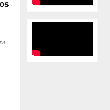
nos
lave