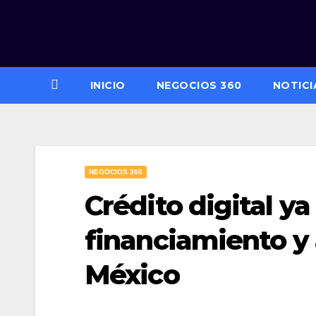
Saltar
al
contenido
INICIO
NEGOCIOS 360
NOTICI
NEGOCIOS 360
Crédito digital y
financiamiento y 
México