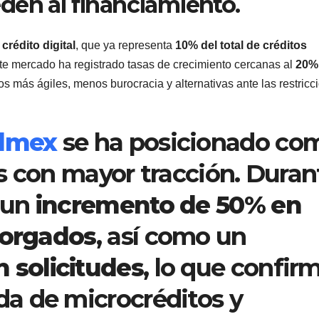
den al financiamiento.
l
crédito digital
, que ya representa
10% del total de créditos
ste mercado ha registrado tasas de crecimiento cercanas al
20%
s más ágiles, menos burocracia y alternativas ante las restricc
dmex
se ha posicionado co
s con mayor tracción. Duran
ó un
incremento de 50% en
torgados
, así como un
 solicitudes
, lo que confir
a de microcréditos y