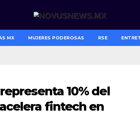
AS MX
MUJERES PODEROSAS
RSE
ENTRE
a representa 10% del
acelera fintech en