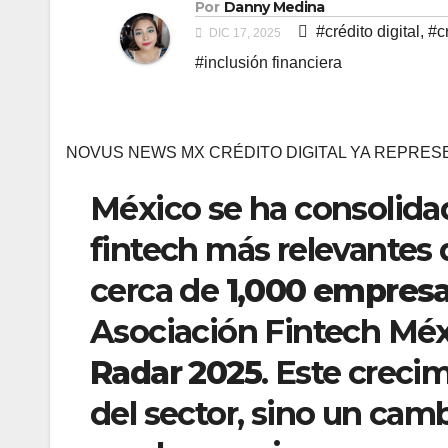
Por
Danny Medina
#crédito digital
,
#c
DIC 17, 2025
#inclusión financiera
NOVUS NEWS MX CRÉDITO DIGITAL YA REPRESE
México se ha consolida
fintech más relevantes 
cerca de
1,000 empresa
Asociación Fintech Méx
Radar 2025
. Este creci
del sector, sino un camb