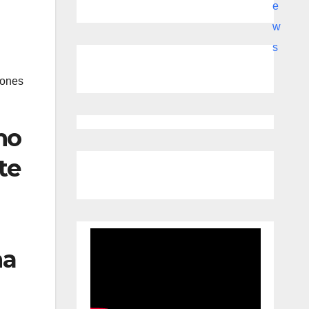
iones
mo
te
ma