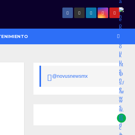
TENIMIENTO
@novusnewsmx