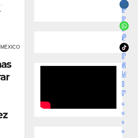
,
 MÉXICO
mas
ar
ez