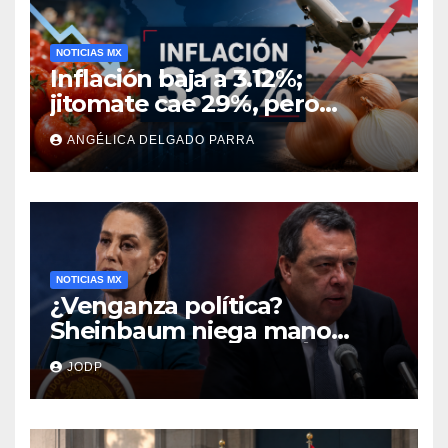
NOTICIAS MX
Inflación baja a 3.12%;
jitomate cae 29%, pero
cebolla y vuelos se
ANGÉLICA DELGADO PARRA
encarecen
NOTICIAS MX
¿Venganza política?
Sheinbaum niega mano
negra en captura de Ángel
JODP
Aguirre