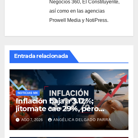
Negocios 360, El Constituyente,
así como en las agencias
Prowell Media y NotiPress.
Entrada relacionada
NOTICIAS MX
Inflación baja a 3.12%;
jitomate cae 29%, pero
cebolla y vuelos se
AGO 7, 2026
ANGÉLICA DELGADO PARRA
encarecen