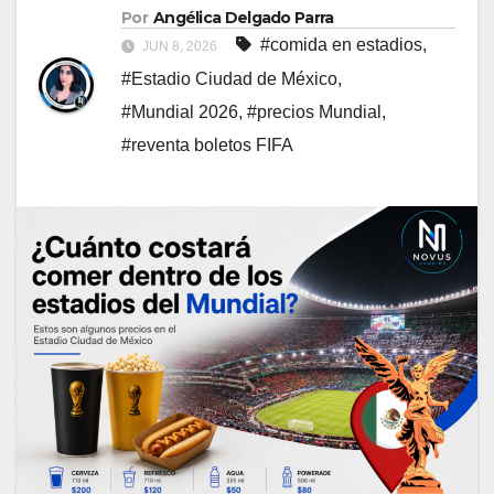
Por
Angélica Delgado Parra
#comida en estadios
,
JUN 8, 2026
#Estadio Ciudad de México
,
#Mundial 2026
,
#precios Mundial
,
#reventa boletos FIFA