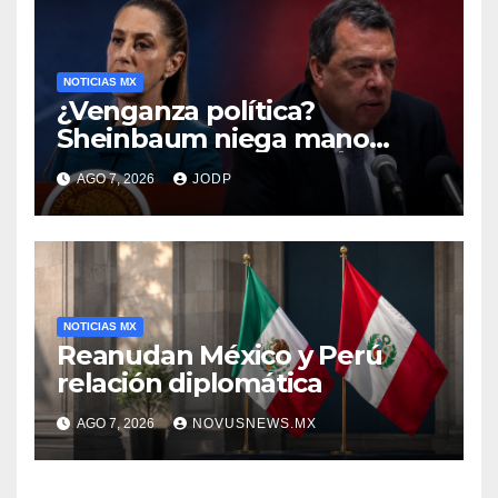
NOTICIAS MX
¿Venganza política?
Sheinbaum niega mano
negra en captura de Ángel
AGO 7, 2026
JODP
Aguirre
NOTICIAS MX
Reanudan México y Perú
relación diplomática
AGO 7, 2026
NOVUSNEWS.MX