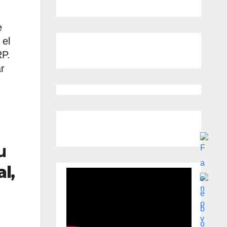
e
 el
RP.
r
u
l,