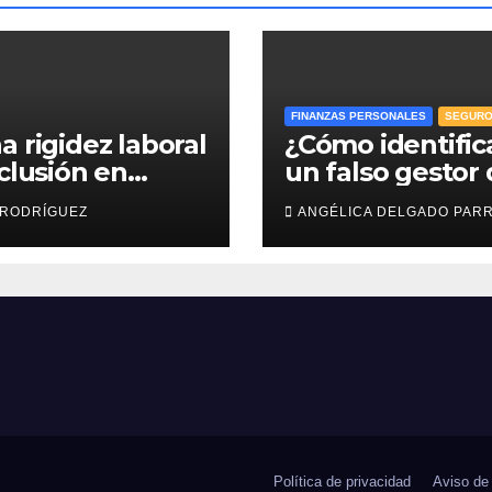
FINANZAS PERSONALES
SEGUR
a rigidez laboral
¿Cómo identific
nclusión en
un falso gestor
esas: efr
Afore y proteger
 RODRÍGUEZ
ANGÉLICA DELGADO PAR
ahorro para el
retiro?
Política de privacidad
Aviso de