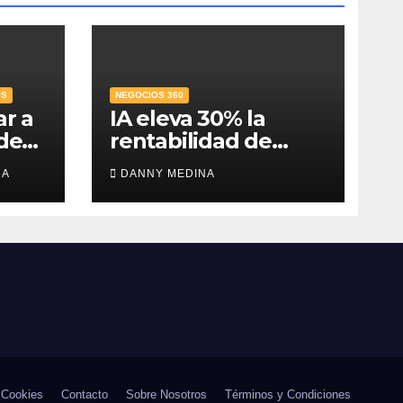
OS
NEGOCIOS 360
ar a
IA eleva 30% la
 de
rentabilidad de
 el
agencias de
RA
DANNY MEDINA
publicidad y pone
en jaque el cobro
por hora: IAB México
e IPADE
 Cookies
Contacto
Sobre Nosotros
Términos y Condiciones