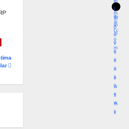
URP
stima
ólar