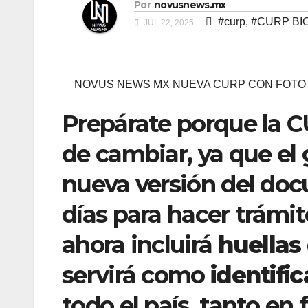
Por
novusnews.mx
#curp
,
#CURP BI
JUL 22, 2025
NOVUS NEWS MX NUEVA CURP CON FOTO 
Prepárate porque la 
de cambiar, ya que el
nueva versión del do
días para hacer trámit
ahora incluirá
huellas 
servirá como
identific
todo el país, tanto en 