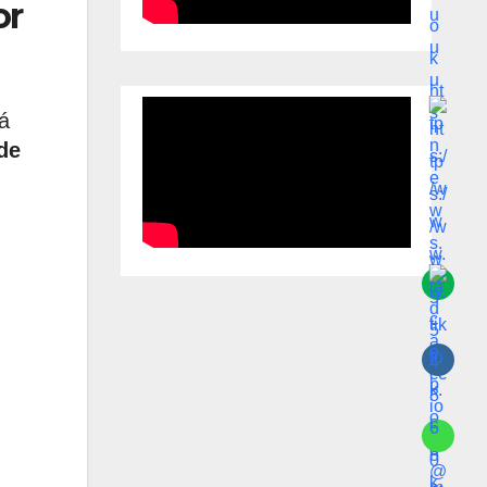
or
á
de