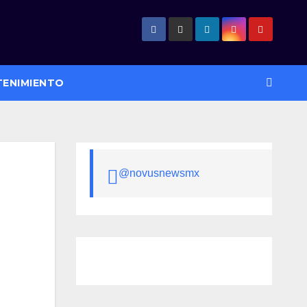
TENIMIENTO
@novusnewsmx