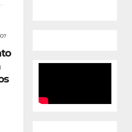
SO?
nto
a
os