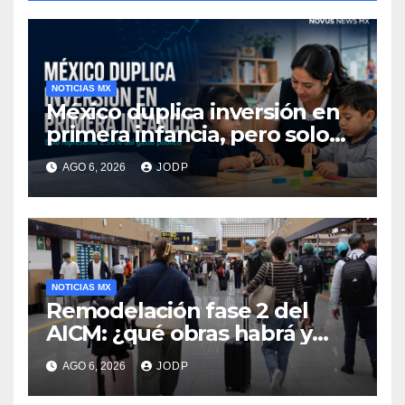
NOTICIAS MX
México duplica inversión en
primera infancia, pero solo
destina 2.53% del gasto
AGO 6, 2026
JODP
público
NOTICIAS MX
Remodelación fase 2 del
AICM: ¿qué obras habrá y
afectarán los vuelos durante
AGO 6, 2026
JODP
2026 y 2027?