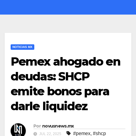
NOTICIAS MX
Pemex ahogado en
deudas: SHCP
emite bonos para
darle liquidez
Por
novusnews.mx
#pemex
,
#shcp
JUL 22, 2025