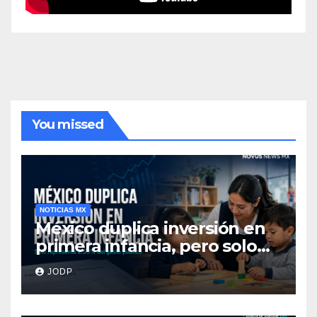
You missed
NOTICIAS MX
México duplica inversión en
primera infancia, pero solo
destina 2.53% del gasto
JODP
público