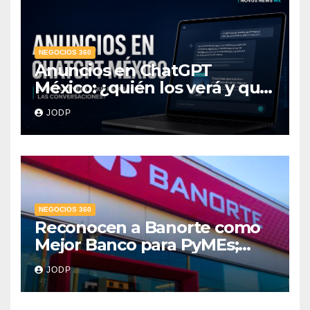
NEGOCIOS 360
Anuncios en ChatGPT
México: ¿quién los verá y qué
pasará con las
JODP
conversaciones?
NEGOCIOS 360
Reconocen a Banorte como
Mejor Banco para PyMEs;
supera 14% del mercado
JODP
crediticio