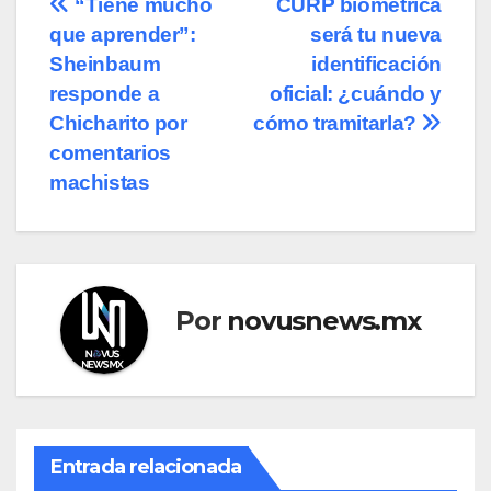
Navegación
“Tiene mucho
CURP biométrica
que aprender”:
será tu nueva
de
Sheinbaum
identificación
entradas
responde a
oficial: ¿cuándo y
Chicharito por
cómo tramitarla?
comentarios
machistas
Por
novusnews.mx
Entrada relacionada