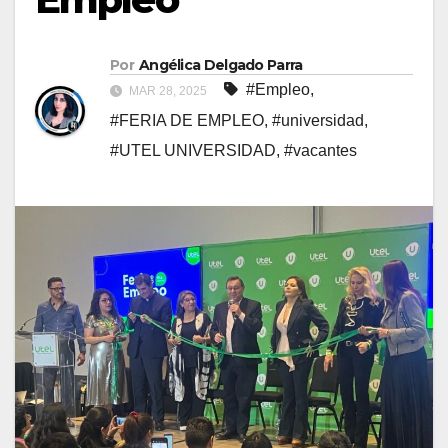
Por
Angélica Delgado Parra
#Empleo
,
MAR 28, 2025
#FERIA DE EMPLEO
,
#universidad
,
#UTEL UNIVERSIDAD
,
#vacantes