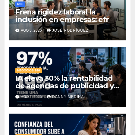
RSE
Frena rigidez laboral la
inclusión en empresas: efr
AGO 5, 2026
JOSÉ RODRÍGUEZ
NEGOCIOS 360
IA eleva 30% la rentabilidad
de agencias de publicidad y
pone en jaque el cobro por
AGO 4, 2026
DANNY MEDINA
hora: IAB México e IPADE