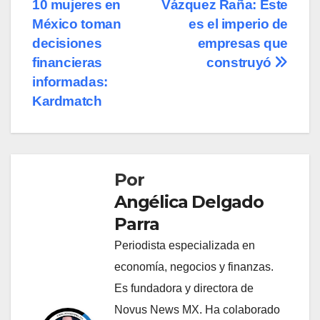
10 mujeres en
Vázquez Raña: Este
de
México toman
es el imperio de
entradas
decisiones
empresas que
financieras
construyó
informadas:
Kardmatch
Por
Angélica Delgado
Parra
Periodista especializada en
economía, negocios y finanzas.
Es fundadora y directora de
Novus News MX. Ha colaborado