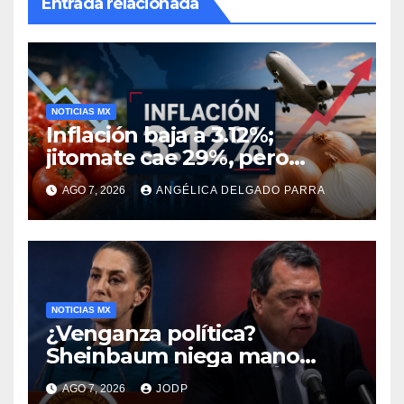
Entrada relacionada
NOTICIAS MX
Inflación baja a 3.12%;
jitomate cae 29%, pero
cebolla y vuelos se
AGO 7, 2026
ANGÉLICA DELGADO PARRA
encarecen
NOTICIAS MX
¿Venganza política?
Sheinbaum niega mano
negra en captura de Ángel
AGO 7, 2026
JODP
Aguirre