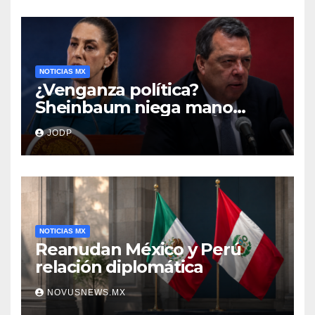
NOTICIAS MX
¿Venganza política?
Sheinbaum niega mano
negra en captura de Ángel
JODP
Aguirre
NOTICIAS MX
Reanudan México y Perú
relación diplomática
NOVUSNEWS.MX