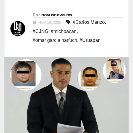
Por
novusnews.mx
#Carlos Manzo
,
NOV 19, 2025
#CJNG
,
#michoacan
,
#omar garcia harfuch
,
#Uruapan