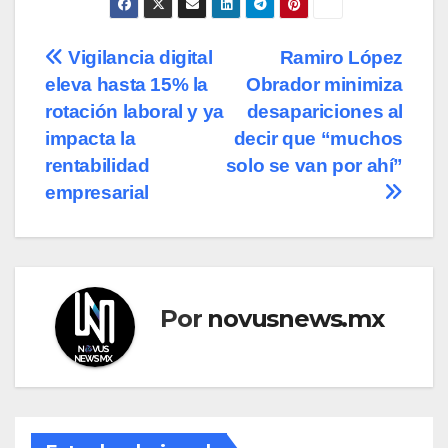
Navegación
Vigilancia digital
Ramiro López
eleva hasta 15% la
Obrador minimiza
de
rotación laboral y ya
desapariciones al
entradas
impacta la
decir que “muchos
rentabilidad
solo se van por ahí”
empresarial
Por
novusnews.mx