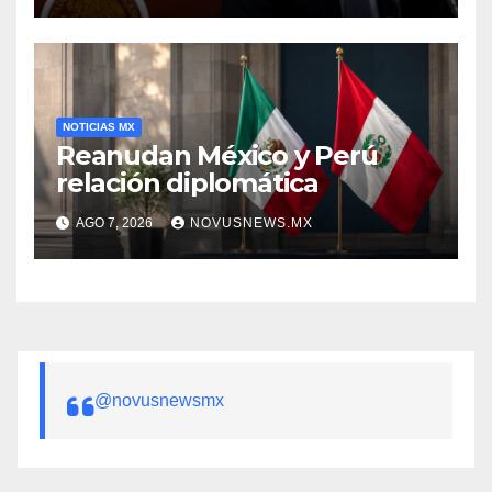
NOTICIAS MX
Reanudan México y Perú
relación diplomática
AGO 7, 2026
NOVUSNEWS.MX
@novusnewsmx