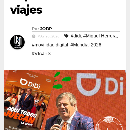
viajes
Por
JODP
#didi
,
#Miguel Herrera
,
MAY 20, 2026
#movilidad digital
,
#Mundial 2026
,
#VIAJES