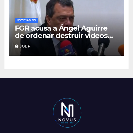
NOTICIAS MX
FGR acusa a Ángel Aguirre
de ordenar destruir videos
clave del caso Ayotzinapa
JODP