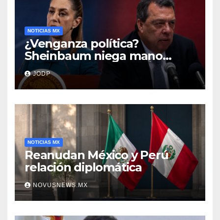
NOTICIAS MX
¿Venganza política?
Sheinbaum niega mano
negra en captura de Ángel
JODP
Aguirre
NOTICIAS MX
Reanudan México y Perú
relación diplomática
NOVUSNEWS.MX