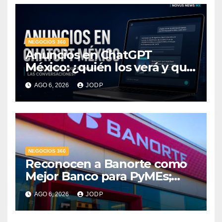
NEGOCIOS 360
Anuncios en ChatGPT
México: ¿quién los verá y qué
pasará con las
AGO 6, 2026
JODP
conversaciones?
NEGOCIOS 360
Reconocen a Banorte como
Mejor Banco para PyMEs;
supera 14% del mercado
AGO 6, 2026
JODP
crediticio