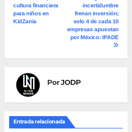
cultura financiera
incertidumbre
de
para niños en
frenan inversión;
entradas
KidZania
solo 4 de cada 10
empresas apuestan
por México: IPADE
Por
JODP
Entrada relacionada