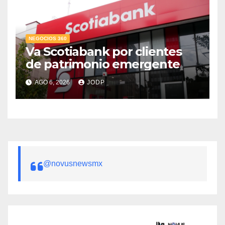
NEGOCIOS 360
Va Scotiabank por clientes
de patrimonio emergente
AGO 6, 2026
JODP
@novusnewsmx