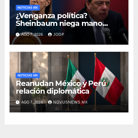
NOTICIAS MX
¿Venganza política?
Sheinbaum niega mano
negra en captura de Ángel
AGO 7, 2026
JODP
Aguirre
NOTICIAS MX
Reanudan México y Perú
relación diplomática
AGO 7, 2026
NOVUSNEWS.MX