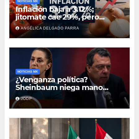
NOTICIAS MX
Inflación baja a 3.12%;
jitomate cae 29%, pero
cebolla y vuelos se
ANGÉLICA DELGADO PARRA
encarecen
NOTICIAS MX
¿Venganza política?
Sheinbaum niega mano
negra en captura de Ángel
JODP
Aguirre