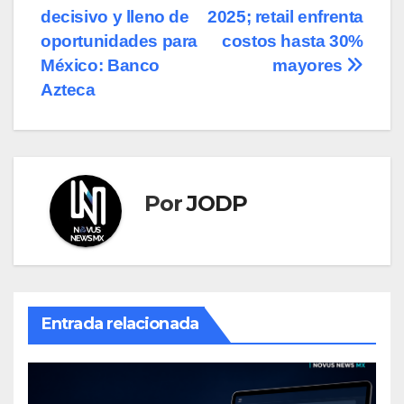
de
decisivo y lleno de
2025; retail enfrenta
entradas
oportunidades para
costos hasta 30%
México: Banco
mayores
Azteca
Por
JODP
Entrada relacionada