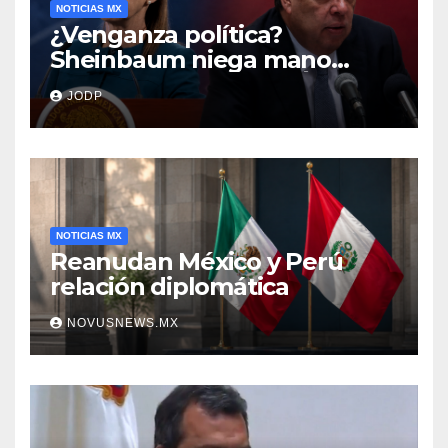
NOTICIAS MX
¿Venganza política?
Sheinbaum niega mano
negra en captura de Ángel
JODP
Aguirre
NOTICIAS MX
Reanudan México y Perú
relación diplomática
NOVUSNEWS.MX