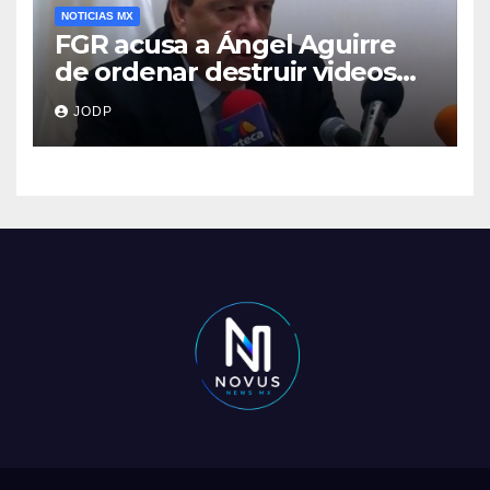
NOTICIAS MX
FGR acusa a Ángel Aguirre
de ordenar destruir videos
clave del caso Ayotzinapa
JODP