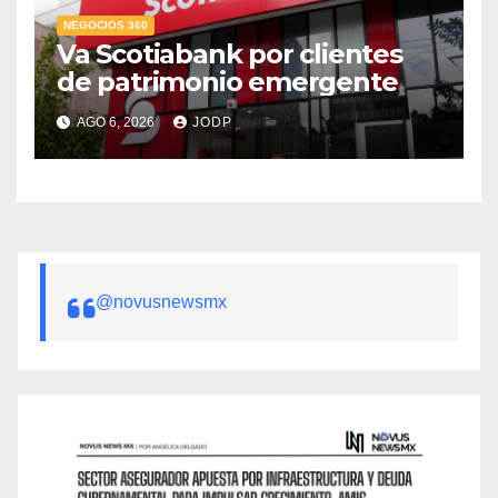
NEGOCIOS 360
Va Scotiabank por clientes
de patrimonio emergente
AGO 6, 2026
JODP
@novusnewsmx