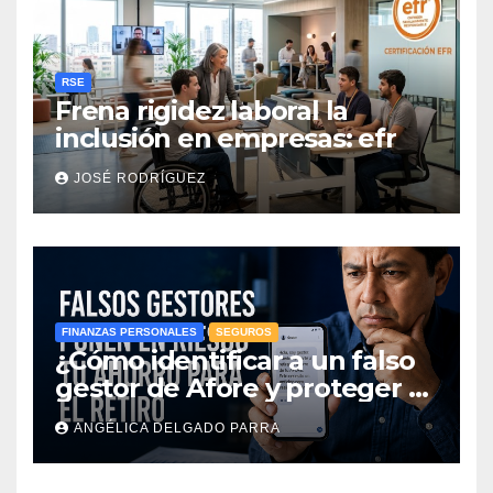
RSE
Frena rigidez laboral la
inclusión en empresas: efr
JOSÉ RODRÍGUEZ
FINANZAS PERSONALES
SEGUROS
¿Cómo identificar a un falso
gestor de Afore y proteger el
ahorro para el retiro?
ANGÉLICA DELGADO PARRA