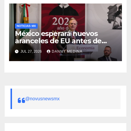
NOTICIAS MX
México esperará nuevos
aranceles de EU antes de
volver a negociar el T-MEC:
JUL 27, 2026
DANNY MEDINA
Ebrard
@novusnewsmx