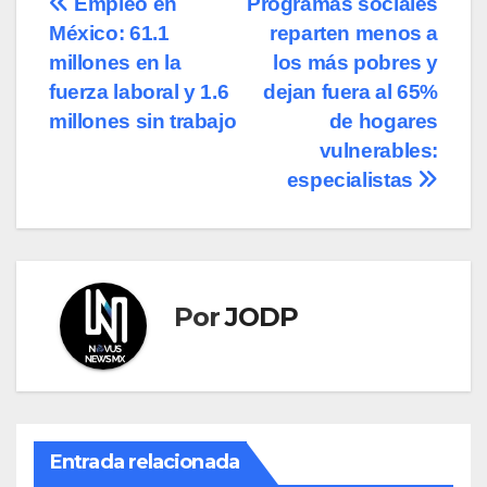
Navegación
Empleo en
Programas sociales
México: 61.1
reparten menos a
de
millones en la
los más pobres y
entradas
fuerza laboral y 1.6
dejan fuera al 65%
millones sin trabajo
de hogares
vulnerables:
especialistas
Por
JODP
Entrada relacionada