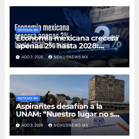
NOTICIAS MX
Economía mexicana crecerá
apenas 2% hasta 2028:
Banxico
AGO 3, 2026
NOVUSNEWS.MX
NOTICIAS MX
Aspirantes desafían a la
UNAM: “Nuestro lugar no se
negocia”
AGO 3, 2026
NOVUSNEWS.MX