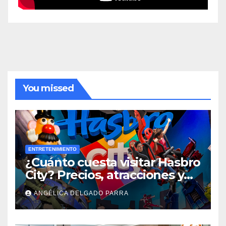
You missed
ENTRETENIMIENTO
¿Cuánto cuesta visitar Hasbro
City? Precios, atracciones y
actividades de Summer Fest
ANGÉLICA DELGADO PARRA