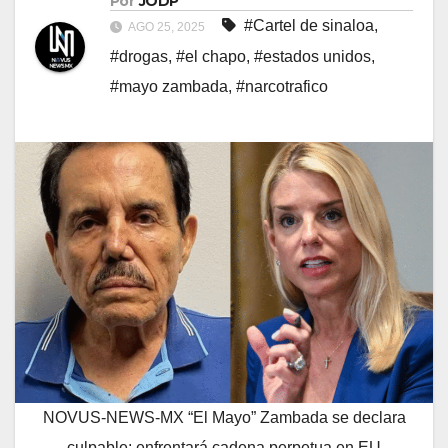
Por
JODP
#Cartel de sinaloa
,
AGO 25, 2025
#drogas
,
#el chapo
,
#estados unidos
,
#mayo zambada
,
#narcotrafico
NOVUS-NEWS-MX “El Mayo” Zambada se declara
culpable: enfrentará cadena perpetua en EU